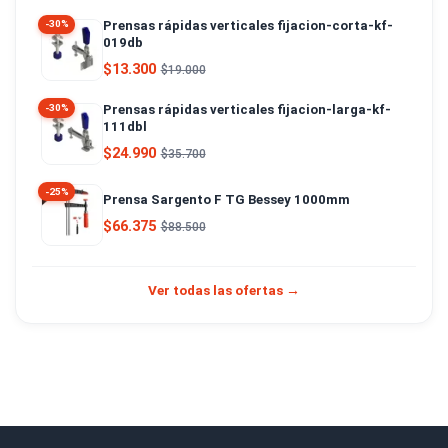
Prensas rápidas verticales fijacion-corta-kf-
-30%
019db
$13.300
$19.000
Prensas rápidas verticales fijacion-larga-kf-
-30%
111dbl
$24.990
$35.700
-25%
Prensa Sargento F TG Bessey 1000mm
$66.375
$88.500
Ver todas las ofertas →