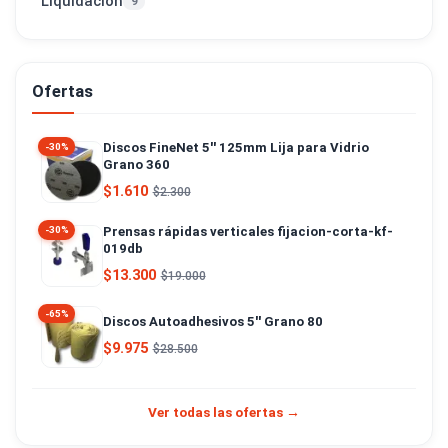
Liquidación
9
Ofertas
Discos FineNet 5'' 125mm Lija para Vidrio
-30%
Grano 360
$1.610
$2.300
Prensas rápidas verticales fijacion-corta-kf-
-30%
019db
$13.300
$19.000
-65%
Discos Autoadhesivos 5'' Grano 80
$9.975
$28.500
Ver todas las ofertas →