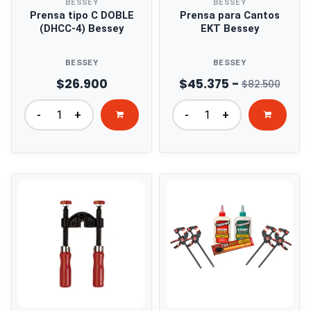
BESSEY
BESSEY
Prensa tipo C DOBLE
Prensa para Cantos
(DHCC-4) Bessey
EKT Bessey
BESSEY
BESSEY
$26.900
$45.375 -
$82.500
-
+
-
+