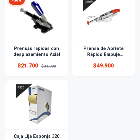
-30%
Prensas rápidas con
Prensa de Apriete
desplazamiento Axial
Rápido Empuje
Horizontal 35mm
$21.700
$49.900
$31.000
Bessey
Caja Lija Esponja 320