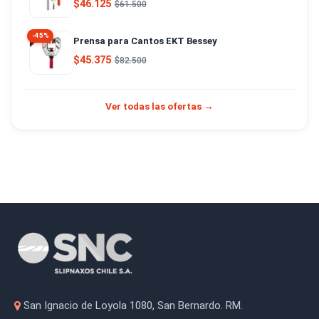
$46.125
$61.500
-45%
Prensa para Cantos EKT Bessey
$45.375
$82.500
Ver todas las ofertas →
San Ignacio de Loyola 1080, San Bernardo. RM.