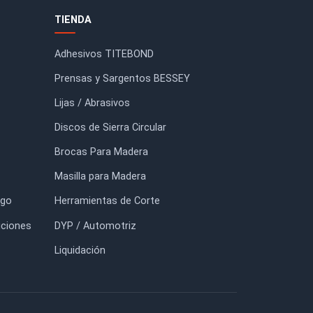
Espuma de Retape Blanco
Discos de Lija con Velcro
Balde 8kg.
Lonbrade 6'' (150mm) Gran
150
$143.500
$8.600
FORMACIÓN
TIENDA
io
Adhesivos TITEBOND
otros
Prensas y Sargentos BESSEY
tacto
Lijas / Abrasivos