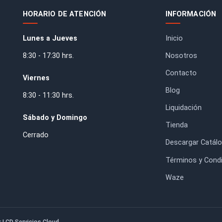
 Esponja Doble Faz
Lija al Agua Matador Grano
uperFine Verde
600
$900
$38.400
HORARIO DE ATENCIÓN
IN
Lunes a Jueves
Inic
8:30 - 17:30 hrs.
Nos
. RM.
Con
Viernes