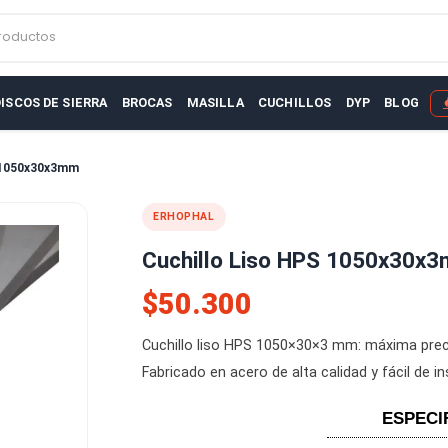
r productos
AS
DISCOS DE SIERRA
BROCAS
MASILLA
CUCHILLOS
D
iso HPS 1050x30x3mm
ERHOPHAL
Cuchillo Liso HPS 
$50.300
Cuchillo liso HPS 1050×30×3 mm:
Fabricado en acero de alta calidad