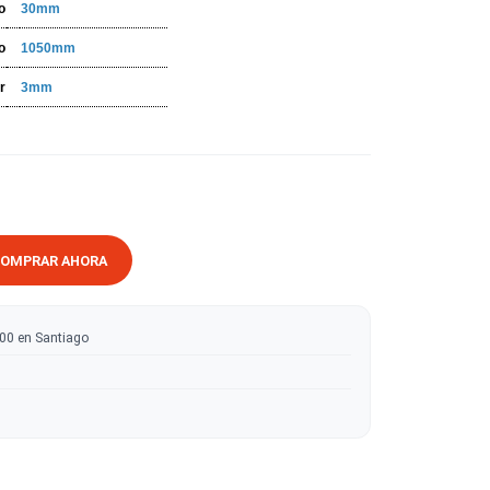
ESPECIFICACIONES
Ancho
30mm
Largo
1050mm
Espesor
3mm
RRITO
COMPRAR AHORA
ratis sobre $50.000 en Santiago
tas