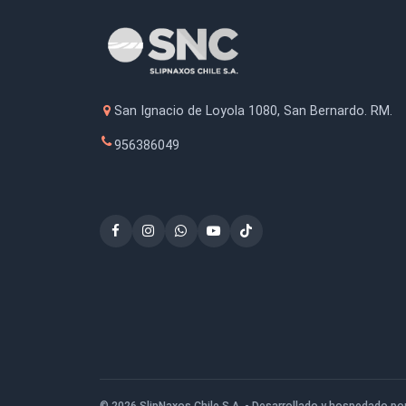
Anillo de Reducción de 20 a
Lija
16mm
S
$5.800
San Ignacio de Loyola 1080, San Bernardo
956386049