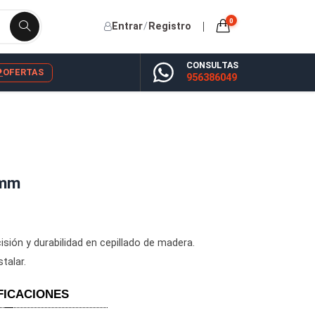
Entrar
/
Registro
CONSU
YP
BLOG
OFERTAS
956386
1050x30x3mm
 máxima precisión y durabilidad en cepillado de madera.
 y fácil de instalar.