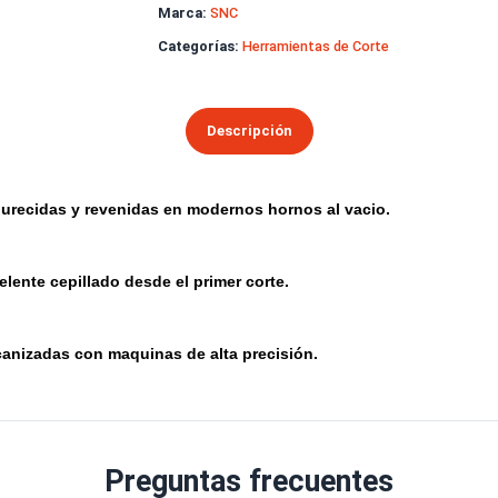
Soporte técnico
especializado
SKU:
SPS105030
Marca:
SNC
Categorías:
Herramientas de Corte
Descripción
Endurecidas y revenidas en modernos hornos al vacio.
g
Excelente cepillado desde el primer corte.
g