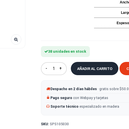
38 unidades en stock
-
+
AÑADIR AL CA
Despacho en 2 días hábiles
· g
Pago seguro
con Webpay y tarje