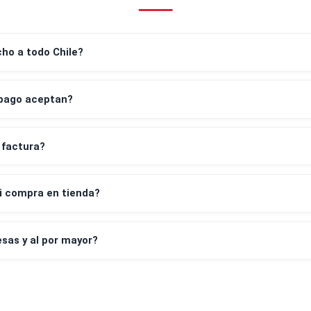
Mecanizadas con maquinas de alta precisión.
g
Preguntas frecuentes
despacho a todo Chile?
os de pago aceptan?
leta y factura?