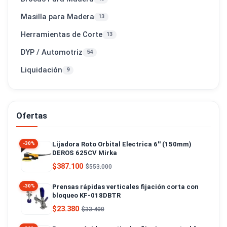
Masilla para Madera
13
Herramientas de Corte
13
DYP / Automotriz
54
Liquidación
9
Ofertas
Lijadora Roto Orbital Electrica 6'' (150mm)
-30%
DEROS 625CV Mirka
$387.100
$553.000
Prensas rápidas verticales fijación corta con
-30%
bloqueo KF-018DBTR
$23.380
$33.400