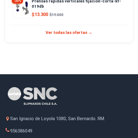
Prensas rápidas verticales fijacion-corta-kf-
-30%
019db
$13.300
$19.000
Ver todas las ofertas →
San Ignacio de Loyola 1080, San Bernardo. RM.
956386049