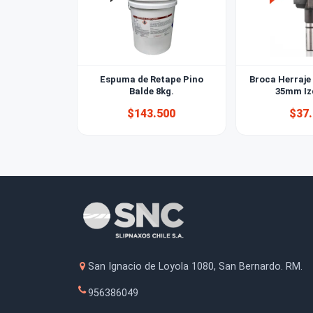
También le puede interesar
Espuma de Retape Pino
Broca 
Balde 8kg.
3