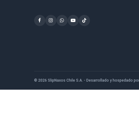
$143.500
San Ignacio de Loyola 1080, San Bernardo
956386049