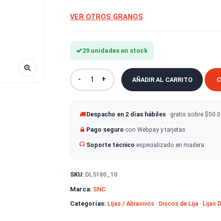
PAQUETE DE 10 UNIDADES.
VER OTROS GRANOS
29 unidades en stock
-
+
AÑADIR AL CA
Despacho en 2 días hábiles
· g
Pago seguro
con Webpay y tarje
Soporte técnico
especializado
SKU:
DL5180_10