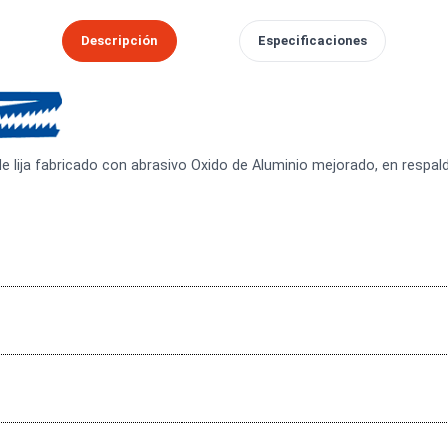
Marca:
SNC
Categorías:
Lijas / Abrasivos
·
Discos
Descripción
Especificacion
iscos de lija fabricado con abrasivo Oxido de Aluminio mejorado
ercado.