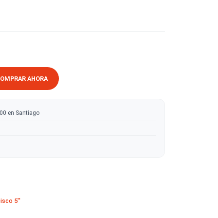
RRITO
COMPRAR AHORA
ratis sobre $50.000 en Santiago
tas
 en madera