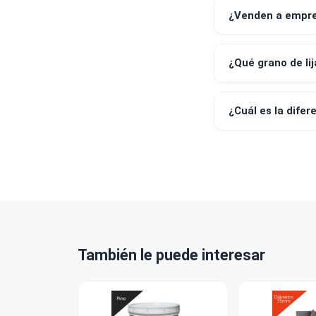
¿Qué medi
¿Emiten bo
¿Puedo ret
¿Venden a 
¿Qué grano
¿Cuál es la