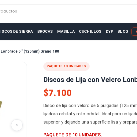
r productos
AS
DISCOS DE SIERRA
BROCAS
MASILLA
CUCHILLOS
D
n Velcro Lonbrade 5'' (125mm) Grano 180
PAQUETE 10 UNIDADES
Discos de Lija con V
$7.100
Disco de lija con velcro de 5 pul
lijadora orbital y roto orbital. I
superior y dejando una superfici