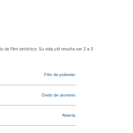
 de Lija
·
Lijas Disco 5''
es
, en respaldo de Film sintético. Su vida util resulta ser 2 a 3
Film de poliester