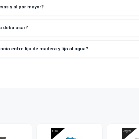
os de pago aceptan?
leta y factura?
irar mi compra en tienda?
empresas y al por mayor?
 de lija debo usar?
 diferencia entre lija de madera y lija al agua?