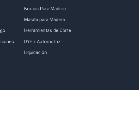
$28.300
$950
FORMACIÓN
TIENDA
io
Adhesivos TITEBOND
otros
Prensas y Sargentos BESSEY
tacto
Lijas / Abrasivos
g
Discos de Sierra Circular
uidación
Brocas Para Madera
nda
Masilla para Madera