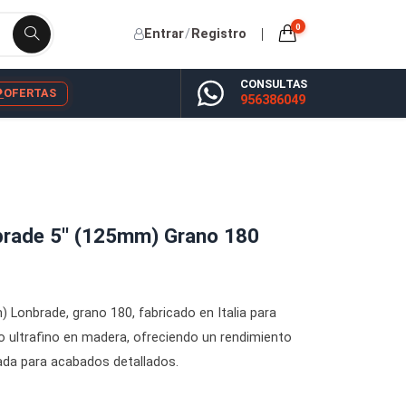
Entrar
/
Registro
CONSU
YP
BLOG
OFERTAS
956386
elcro Lonbrade 5'' (125mm) Grano 180
gadas (125 mm) Lonbrade, grano 180, fabricado en Italia para
deal para un lijado ultrafino en madera, ofreciendo un rendimien
e lisa y preparada para acabados detallados.