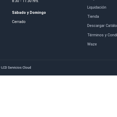
$37.000
$46.000
HORARIO DE ATENCIÓN
IN
Lunes a Jueves
Inic
8:30 - 17:30 hrs.
Nos
. RM.
Con
Viernes
Blo
8:30 - 11:30 hrs.
Liq
Sábado y Domingo
Tie
Cerrado