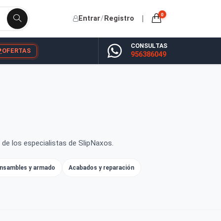
Entrar
/
Registro
CONSU
YP
BLOG
OFERTAS
956386
ra. Contenido de los especialistas de SlipNaxos.
y prensas
Ensambles y armado
Acabados y reparación