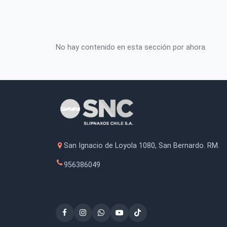
No hay contenido en esta sección por ahora
San Ignacio de Loyola 1080, San Bernardo
956386049