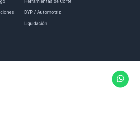
uidación
Brocas Para Madera
nda
Masilla para Madera
cargar Catálogo
Herramientas de Corte
minos y Condiciones
DYP / Automotriz
ze
Liquidación