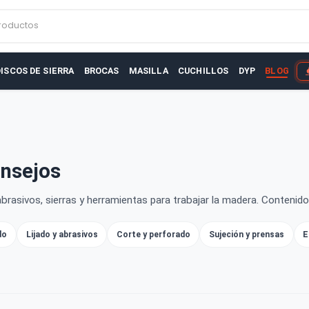
r productos
AS
DISCOS DE SIERRA
BROCAS
MASILLA
CUCHILLOS
D
y consejos
ivos, abrasivos, sierras y herramientas para trabajar la made
 encolado
Lijado y abrasivos
Corte y perforado
Sujeción 