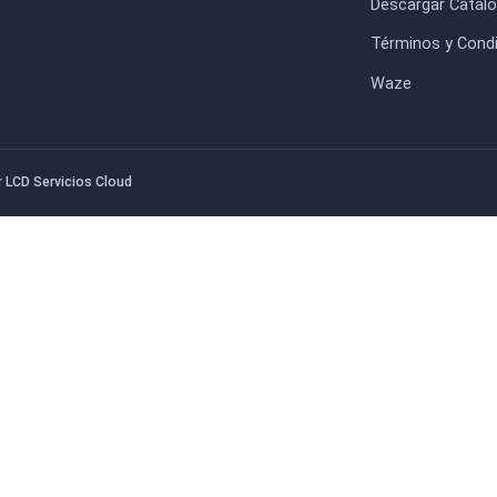
Liq
Sábado y Domingo
Tie
Cerrado
Des
Tér
Wa
edado por
LCD Servicios Cloud