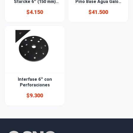
Starcke 6'' (150 mm)
Pino Base Agua Galón
Grano 600 15 PERF
7kg
$4.150
$41.500
Interfase 6'' con
Perforaciones
$9.300