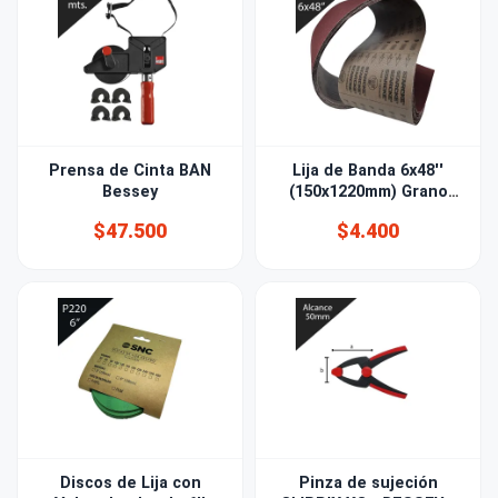
Prensa de Cinta BAN
Lija de Banda 6x48''
Bessey
(150x1220mm) Grano
150
$47.500
$4.400
Discos de Lija con
Pinza de sujeción