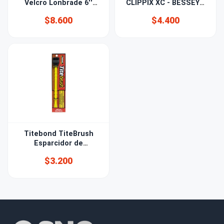
Velcro Lonbrade 6''
CLIPPIX XC - BESSEY®
(150mm) Grano 220
50mm
$8.600
$4.400
Titebond TiteBrush
Esparcidor de
Pegamento
$3.200