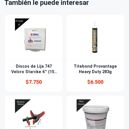
También le puede interesar
Discos de Lija 747
Titebond Provantage
Velcro Starcke 6'' (150
Heavy Duty 283g
mm) Grano 1500 15
$7.750
$6.500
PERF