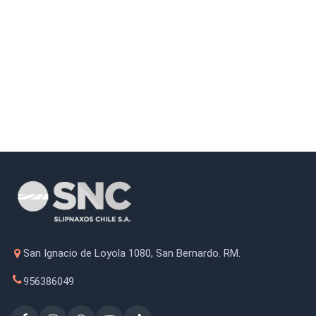
San Ignacio de Loyola 1080, San Bernardo. RM.
956386049