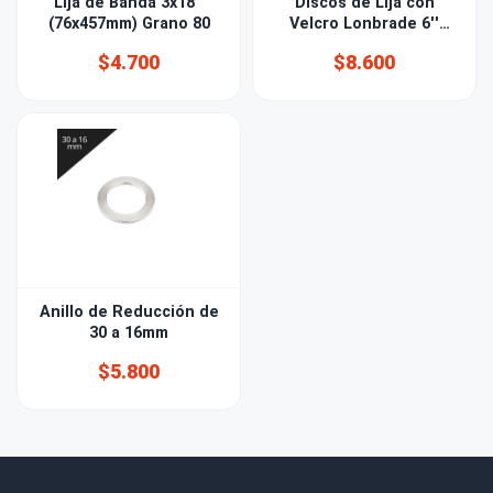
Lija de Banda 3x18''
Discos de Lija con
(76x457mm) Grano 80
Velcro Lonbrade 6''
(150mm) Grano 220
$4.700
$8.600
Anillo de Reducción de
30 a 16mm
$5.800