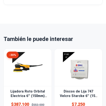
También le puede interesar
-30%
Lijadora Roto Orbital
Discos de Lija 747
Electrica 6'' (150mm)
Velcro Starcke 6'' (150
DEROS 625CV Mirka
mm) Grano 180 15 PERF
$387.100
$7.250
$553.000