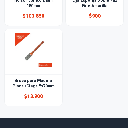
Incisor cónico Diám.
Lija Esponja Doble Faz
180mm
Fine Amarilla
$103.850
$900
Broca para Madera
Plana /Ciega 5x70mm
izquierda
$13.900