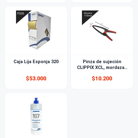
Caja Lija Esponja 320
Pinza de sujeción
CLIPPIX XCL, mordazas
largas - BESSEY®
$53.000
$10.200
110mm