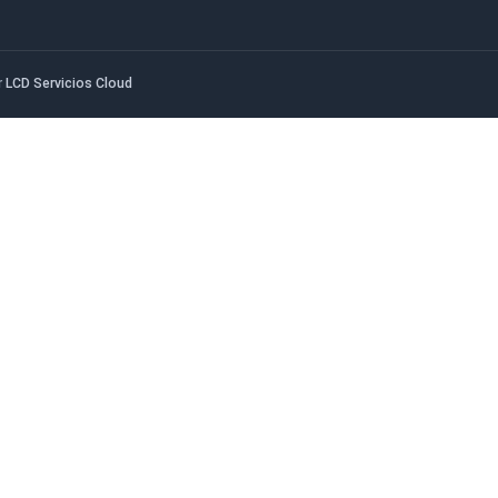
8:30 - 17:30 hrs.
Nos
. RM.
Con
Viernes
Blo
8:30 - 11:30 hrs.
Liq
Sábado y Domingo
Tie
Cerrado
Des
Tér
Wa
edado por
LCD Servicios Cloud