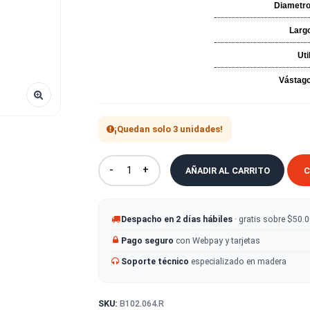
¡Quedan solo 3 unidades!
-
+
AÑADIR AL CA
Despacho en 2 días hábiles
· g
Pago seguro
con Webpay y tarje