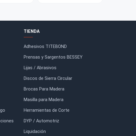
Prensa Escuadra Esquinera
Discos de lija Velcro Starc
WS Bessey
6'' (150 mm) Grano 240 15
PERF
$13.800
$4.150
FORMACIÓN
TIENDA
io
Adhesivos TITEBOND