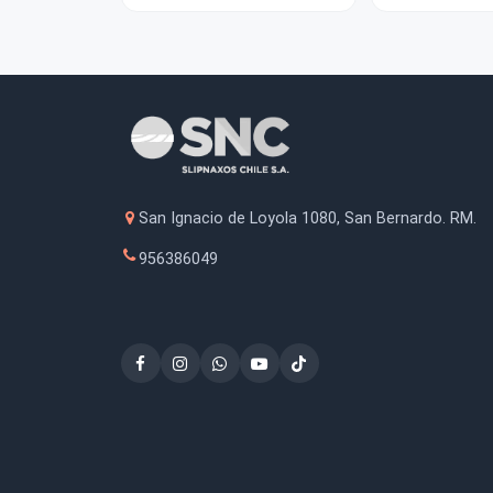
Discos de Lija con Velcro
Mad
Starcke 5'' (125mm) Grano
80
$4.000