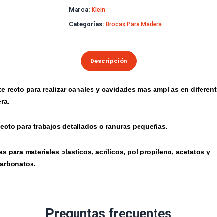
Soporte técnico
especializado
SKU:
B102.064.R
Marca:
Klein
Categorías:
Brocas Para Madera
Descripción
Corte recto para realizar canales y cavidades mas ampli
g
madera.
Perfecto para trabajos detallados o ranuras pequeñas.
g
Aptas para materiales plasticos, acrílicos, polipropileno