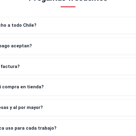
g
policarbonatos.
Preguntas frecuentes
despacho a todo Chile?
os de pago aceptan?
leta y factura?