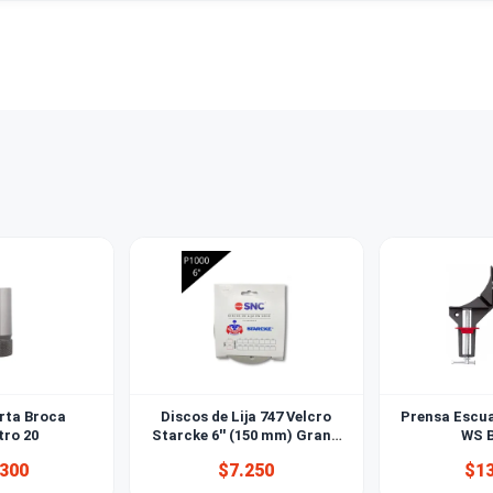
irar mi compra en tienda?
empresas y al por mayor?
de broca uso para cada trabajo?