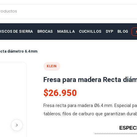
r productos
AS
DISCOS DE SIERRA
BROCAS
MASILLA
CUCHILLOS
D
adera Recta diámetro 6.4mm
KLEIN
Fresa para madera R
$26.950
Fresa recta para madera Ø6.4 mm
tableros; filos de carburo que ga