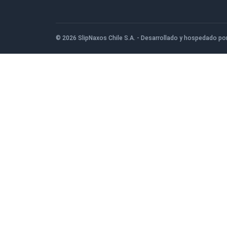
San Ignacio de Loyola 1080, San Bernardo
956386049
© 2026 SlipNaxos Chile S.A. - Desarrollado y hosp