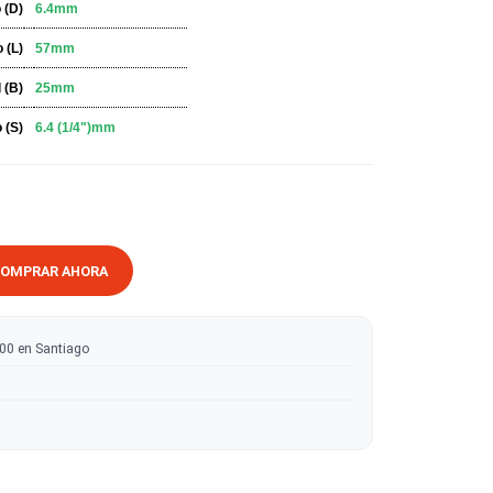
ESPECIFICACIONES
Diametro (D)
6.4mm
Largo (L)
57mm
Util (B)
25mm
Vástago (S)
6.4 (1/4")mm
RRITO
COMPRAR AHORA
ratis sobre $50.000 en Santiago
tas