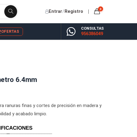
Entrar
/
Registro
CONSU
YP
BLOG
OFERTAS
956386
ecta diámetro 6.4mm
. Especial para ranuras finas y cortes de precisión en mader
rantizan durabilidad y acabado limpio.