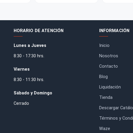
rill Porta Broca
Discos de Lija 747 Velcro
Diámetro 20
Starcke 6'' (150 mm) Grano
1000 15 PERF
$28.300
$7.250
HORARIO DE ATENCIÓN
IN
Lunes a Jueves
Inic