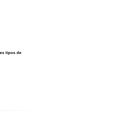
 en madera
as en diferentes tipos de
, acetatos y