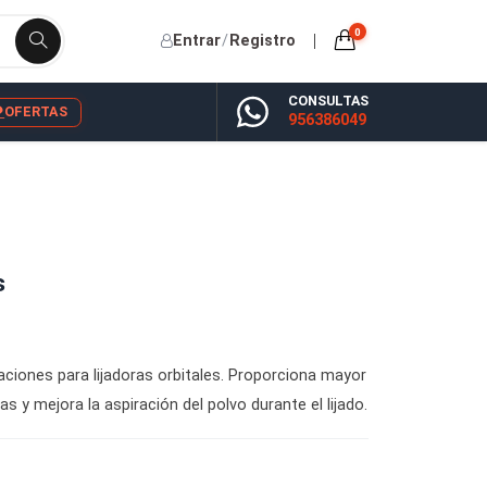
Entrar
/
Registro
CONSU
YP
BLOG
OFERTAS
956386
foraciones
ro con perforaciones para lijadoras orbitales. Proporciona m
perficies curvas y mejora la aspiración del polvo durante el lij