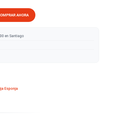
RRITO
COMPRAR AHORA
ratis sobre $50.000 en Santiago
tas
 en madera
ras Orbitales
·
Lija Esponja