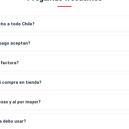
Preguntas frecuentes
despacho a todo Chile?
os de pago aceptan?
leta y factura?
irar mi compra en tienda?