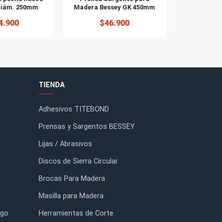
Sierra diente pecho hueco
Prensa Sargento para
Negativo Diám. 250mm
Madera Bessey GK 450mm
$104.900
$46.900
FORMACIÓN
TIENDA
io
Adhesivos TITEBOND