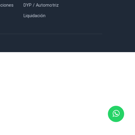
otros
Prensas y Sargentos BESSEY
tacto
Lijas / Abrasivos
g
Discos de Sierra Circular
uidación
Brocas Para Madera
nda
Masilla para Madera
cargar Catálogo
Herramientas de Corte
minos y Condiciones
DYP / Automotriz
ze
Liquidación