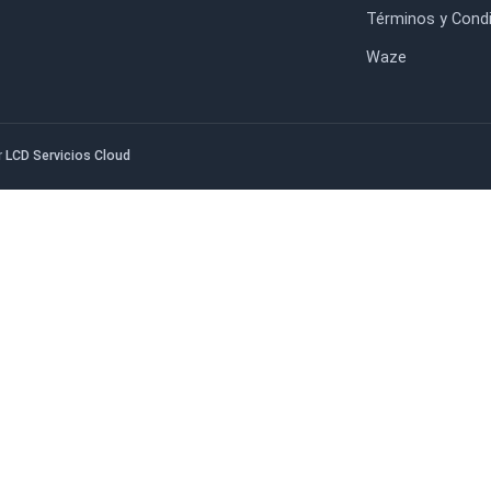
8:30 - 17:30 hrs.
Nos
. RM.
Con
Viernes
Blo
8:30 - 11:30 hrs.
Liq
Sábado y Domingo
Tie
Cerrado
Des
Tér
Wa
edado por
LCD Servicios Cloud