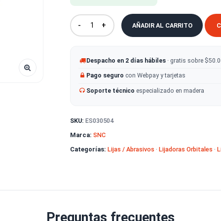
508 unidades en stock
-
+
AÑADIR AL CA
Despacho en 2 días hábiles
· g
Pago seguro
con Webpay y tarje
Soporte técnico
especializado
SKU:
ES030504
Marca:
SNC
Categorías:
Lijas / Abrasivos
·
Lijado