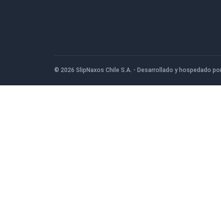
San Ignacio de Loyola 1080, San Bernardo
956386049
© 2026 SlipNaxos Chile S.A. - Desarrollado y hosp