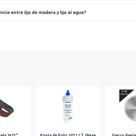
empresas y al por mayor?
 de lija debo usar?
 diferencia entre lija de madera y lija al agua?