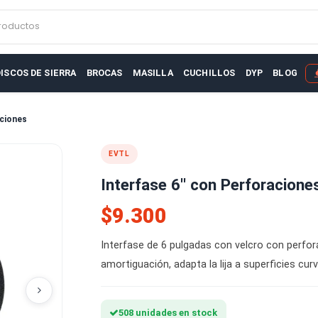
r productos
AS
DISCOS DE SIERRA
BROCAS
MASILLA
CUCHILLOS
D
 Perforaciones
EVTL
Interfase 6'' con Per
$9.300
Interfase de 6 pulgadas con velc
amortiguación, adapta la lija a su