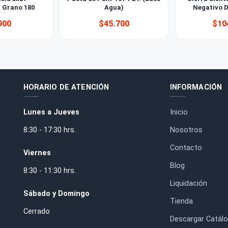
da de tela 3x21''
Pasta de Pulir 107 1 LT. (Base
533mm) Grano 180
Agua)
$4.900
$45.700
HORARIO DE ATENCIÓN
IN
Lunes a Jueves
Inic