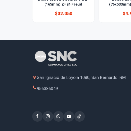
Disco Sierra Circular 6 1/2''
Ban
(165mm) Z=24 Freud
(76x
$32.050