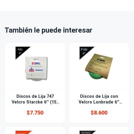
También le puede interesar
Discos de Lija 747
Discos de Lija con
Velcro Starcke 6'' (150
Velcro Lonbrade 6''
mm) Grano 80 15 PERF
(150mm) Grano 180
$7.750
$8.600