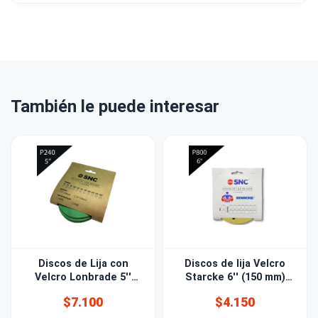
También le puede interesar
Discos de Lija con
Discos de lija Velcro
Velcro Lonbrade 5''
Starcke 6'' (150 mm)
(125mm) Grano 240
Grano 800 15 PERF
$7.100
$4.150