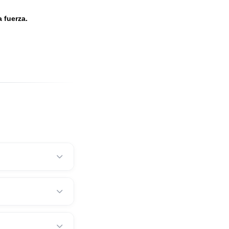
n.
jercer mucha fuerza.
 las mordazas.