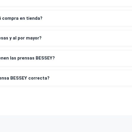
despacho a todo Chile?
os de pago aceptan?
leta y factura?
irar mi compra en tienda?
empresas y al por mayor?
tía tienen las prensas BESSEY?