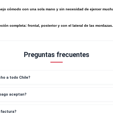
Fuerza de sujeción de hasta 1.200 N.
g
Cambiar de sujeción a expansión con solo girar un botó
g
Manejo cómodo con una sola mano y sin necesidad de e
g
Sujeción completa: frontal, posterior y con el lateral de
g
Preguntas frecuentes