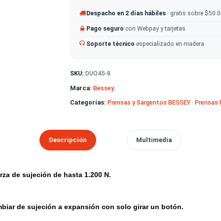
-
+
AÑADIR AL CA
Despacho en 2 días hábiles
· g
Pago seguro
con Webpay y tarje
Soporte técnico
especializado
SKU:
DUO45-8
Marca:
Bessey
Categorías:
Prensas y Sargentos B
Descripción
Multimedia