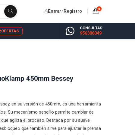
Entrar
/
Registro
CONSU
YP
BLOG
OFERTAS
956386
 Madera DuoKlamp 450mm Bessey
uoKlamp de Bessey, en su versión de 450mm, es una herramie
 desde ambos lados. Su mecanismo sencillo permite cambiar de
las piezas, lo que agiliza el proceso. Destaca por su suave