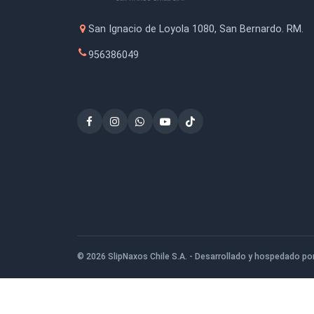
Esponja de fibra Abrasiva
Lij
Marrón
(76
$1.250
San Ignacio de Loyola 1080, San Bernardo
956386049