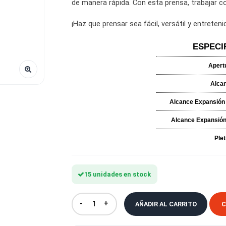
palanca de bombeo cómoda y una
de manera rápida. Con esta prens
¡Haz que prensar sea fácil, versá
Alc
Alc
15 unidades en stock