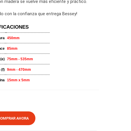
 botón de desbloqueo que también sirve para ajustar la pre
a, trabajar con madera se vuelve más eficiente y práctico.
til y entretenido con la confianza que entrega Bessey!
ESPECIFICACIONES
Apertura
450mm
Alcance
85mm
ance Expansión (e)
75mm - 535mm
ance Expansión (f)
9mm - 470mm
Pletina
15mm x 5mm