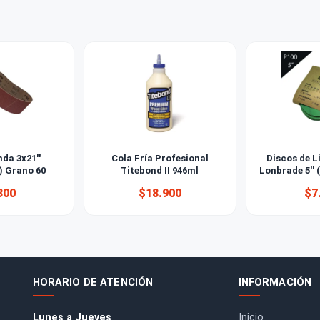
o la prensa BESSEY correcta?