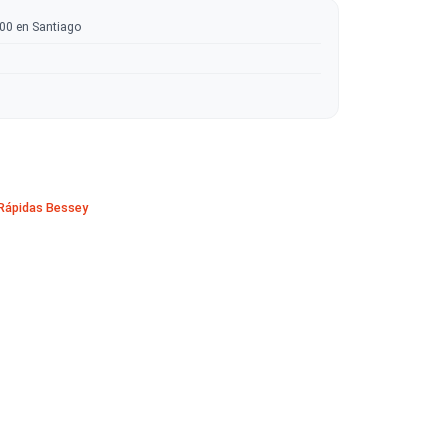
RRITO
COMPRAR AHORA
ratis sobre $50.000 en Santiago
tas
 en madera
ESSEY
·
Prensas Rápidas Bessey