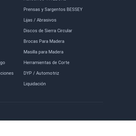
Discos de Lija con Velcro
Bonete de Lana Natural D2
Lonbrade 5'' (125mm) Grano
100
$7.100
$13.750
FORMACIÓN
TIENDA
io
Adhesivos TITEBOND
otros
Prensas y Sargentos BESSEY
tacto
Lijas / Abrasivos
g
Discos de Sierra Circular