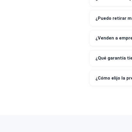
¿Realizan 
¿Qué medi
¿Emiten bo
¿Puedo ret
¿Venden a 
¿Qué garan