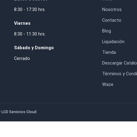
a de Banda 3x21''
Cola Fría Profesional
x533mm) Grano 60
Titebond II 946ml
$5.300
$18.900
HORARIO DE ATENCIÓN
IN
Lunes a Jueves
Inic
8:30 - 17:30 hrs.
Nos
. RM.
Con
Viernes
Blo
8:30 - 11:30 hrs.