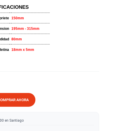
til y entretenido con la confianza que entrega Bessey!
ESPECIFICACIONES
Alcance de apriete
150mm
Alcance de expansion
195mm - 315mm
Profundidad
80mm
Pletina
18mm x 5mm
RRITO
COMPRAR AHORA