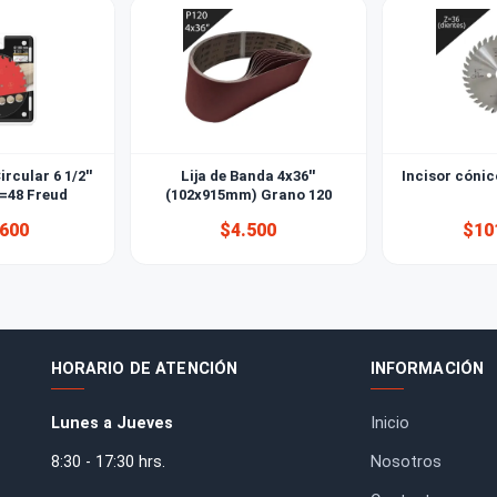
ierra Circular 6 1/2''
Lija de Banda 4x36''
5mm) Z=48 Freud
(102x915mm) Grano 120