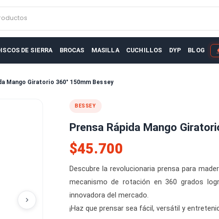
r productos
AS
DISCOS DE SIERRA
BROCAS
MASILLA
CUCHILLOS
D
sa Rápida Mango Giratorio 360° 150mm Bessey
BESSEY
Prensa Rápida Mango
$45.700
Descubre la revolucionaria pre
mecanismo de rotación en 360
innovadora del mercado.