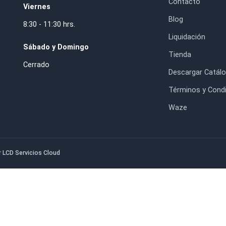
$39.600
$4.500
HORARIO DE ATENCIÓN
IN
Lunes a Jueves
Inic
8:30 - 17:30 hrs.
Nos
. RM.
Con
Viernes
Blo
8:30 - 11:30 hrs.
Liq
Sábado y Domingo
Tie
Cerrado