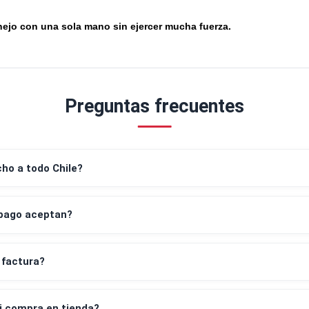
Innovador mecanismo de giro de 360° para ajustar perfe
g
mango a la tarea de sujeción.
Se puede cambiar de sujetar a expandir, sin herramientas
g
mecanismo de desbloqueo con pulsador en la parte super
Manejo con una sola mano sin ejercer mucha fuerza.
g
Preguntas frecuentes
despacho a todo Chile?