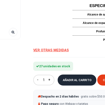
¡Haz que prensar sea fácil, versá
VER OTRAS MEDIDAS
27 unidades en stock
-
+
AÑADIR AL CA