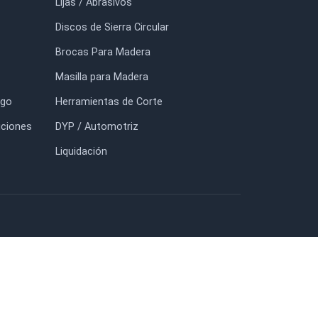
$101.000
$45.375
$82.500
FORMACIÓN
TIENDA
io
Adhesivos TITEBOND
otros
Prensas y Sargentos BESSEY
tacto
Lijas / Abrasivos
g
Discos de Sierra Circular
uidación
Brocas Para Madera
nda
Masilla para Madera