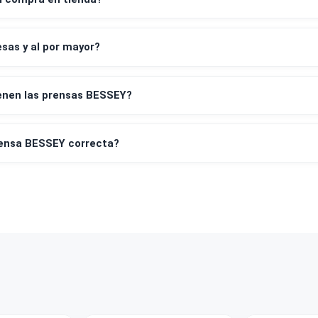
os de pago aceptan?
leta y factura?
irar mi compra en tienda?
empresas y al por mayor?
tía tienen las prensas BESSEY?
o la prensa BESSEY correcta?