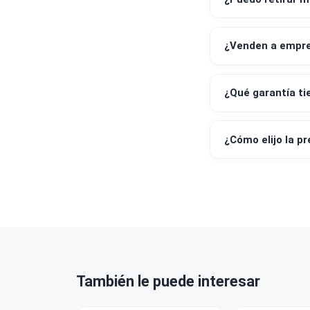
¿Qué medi
¿Emiten bo
¿Puedo ret
¿Venden a 
¿Qué garan
¿Cómo elij