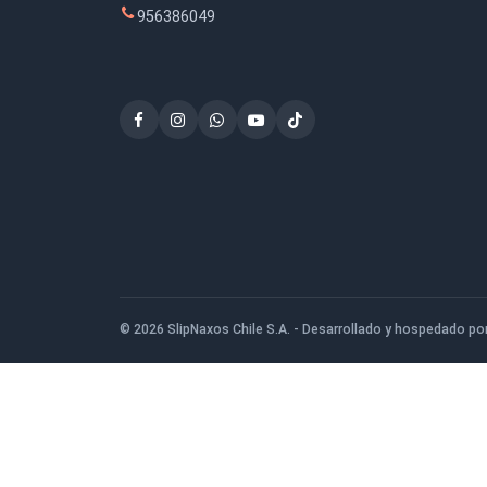
$4.500
San Ignacio de Loyola 1080, San Bernardo
956386049