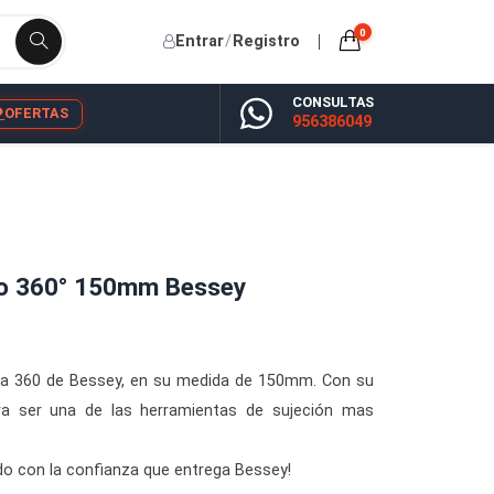
Entrar
/
Registro
CONSU
YP
BLOG
OFERTAS
956386
 Giratorio 360° 150mm Bessey
nsa para madera 360 de Bessey, en su medida de 150mm. Co
 grados logra ser una de las herramientas de sujeción