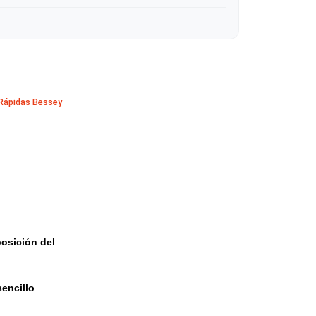
ratis sobre $50.000 en Santiago
tas
 en madera
ESSEY
·
Prensas Rápidas Bessey