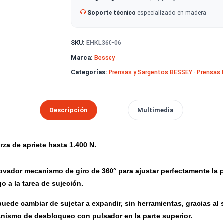
Despacho en 2 días hábiles
· g
Pago seguro
con Webpay y tarje
Soporte técnico
especializado
SKU:
EHKL360-06
Marca:
Bessey
Categorías:
Prensas y Sargentos B
Descripción
Multimedia
Fuerza de apriete hasta 1.400 N.
g