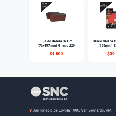
También le puede interesar
Lija de Banda 3x18''
Disco S
(76x457mm) Grano 220
(16