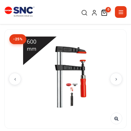
0
-25%