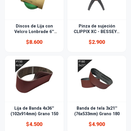
Discos de Lija con
Pinza de sujeción
Velcro Lonbrade 6''
CLIPPIX XC - BESSEY®
(150mm) Grano 150
25mm
$8.600
$2.900
Lija de Banda 4x36''
Banda de tela 3x21''
(102x914mm) Grano 150
(76x533mm) Grano 180
$4.500
$4.900