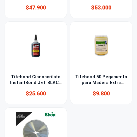
450mm Bessey
$47.900
$53.000
Titebond Cianoacrilato
Titebond 50 Pegamento
InstantBond JET BLACK
para Madera Extra
56,8gr
Fuerte 1kg
$25.600
$9.800