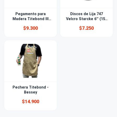
Pegamento para
Discos de Lija 747
Madera Titebond III
Velcro Starcke 6'' (150
237ml
mm) Grano 800 15 PERF
$9.300
$7.250
Pechera Titebond -
Bessey
$14.900