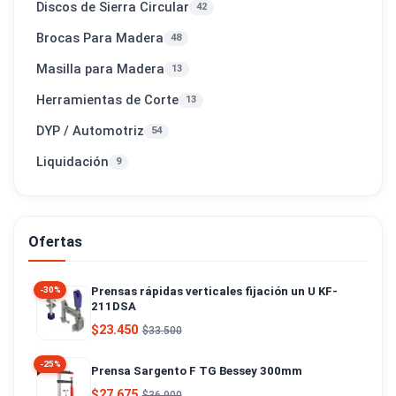
Discos de Sierra Circular
42
Brocas Para Madera
48
Masilla para Madera
13
Herramientas de Corte
13
DYP / Automotriz
54
Liquidación
9
Ofertas
Prensas rápidas verticales fijación un U KF-
-30%
211DSA
$23.450
$33.500
-25%
Prensa Sargento F TG Bessey 300mm
$27.675
$36.900