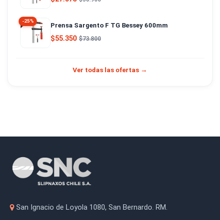
-25%
Prensa Sargento F TG Bessey 600mm
$55.350
$73.800
Ver todas las ofertas →
San Ignacio de Loyola 1080, San Bernardo. RM.