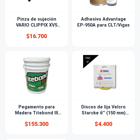
Pinza de sujeción
Adhesivo Advantage
VARIO CLIPPIX XV5
EP-950A para CLT/Vigas
170mm
$16.700
Pegamento para
Discos de lija Velcro
Madera Titebond III
Starcke 6'' (150 mm)
20kg
Grano 80 15 PERF
$155.300
$4.400