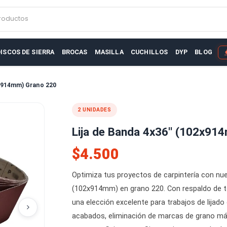
r productos
AS
DISCOS DE SIERRA
BROCAS
MASILLA
CUCHILLOS
D
36'' (102x914mm) Grano 220
2 UNIDADES
Lija de Banda 4x36'
$4.500
Optimiza tus proyectos de carpin
(102x914mm) en grano 220. Con re
una elección excelente para trab