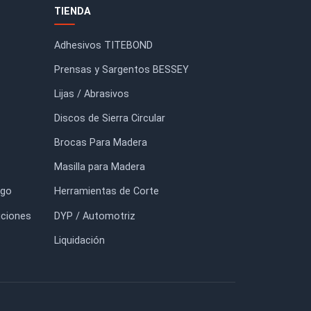
Broca para Madera Pasante
Broca Herraje Para mader
4x70mm derecha
35mm Derecha
$25.700
$37.000
FORMACIÓN
TIENDA
io
Adhesivos TITEBOND