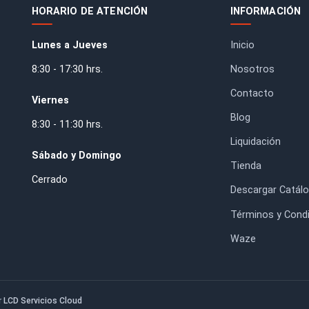
ptador Velcro 6''
Lija al Agua Matador Grano
(150mm)
320
$7.200
$38.400
HORARIO DE ATENCIÓN
IN
Lunes a Jueves
Inic