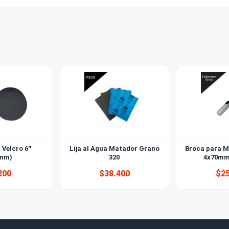
empresas y al por mayor?
 de lija debo usar?
 diferencia entre lija de madera y lija al agua?