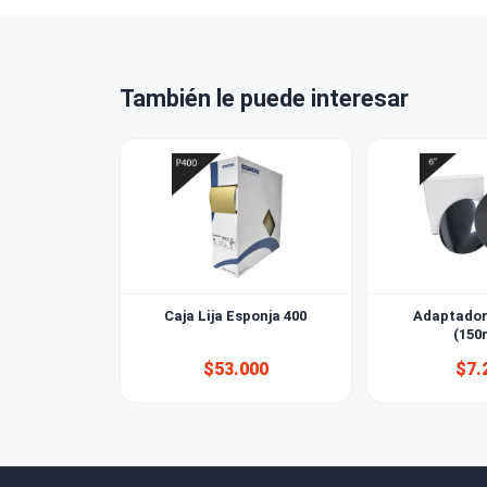
¿Venden a 
¿Qué grano
¿Cuál es la
También le puede interesar