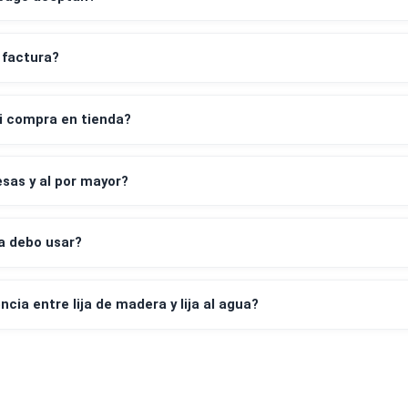
Preguntas frecuentes
despacho a todo Chile?
os de pago aceptan?
leta y factura?
irar mi compra en tienda?