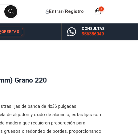
Entrar
/
Registro
CONSU
YP
BLOG
OFERTAS
956386
' (102x914mm) Grano 220
tería con nuestras lijas de banda de 4x36 pulgadas
spaldo de tela de algodón y óxido de aluminio, estas lijas 
ajos de lijado de madera que requieren preparación para