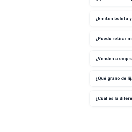
¿Realizan 
¿Qué medi
¿Emiten bo
¿Puedo ret