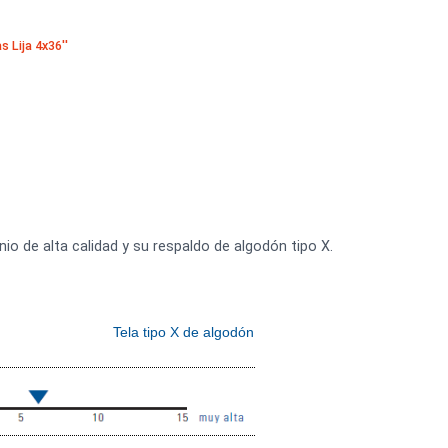
 en madera
de Banda
·
Bandas Lija 4x36''
es
xido de aluminio de alta calidad y su respaldo de algodón tipo