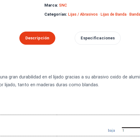
Soporte técnico
especializado
SKU:
B436220_2
Marca:
SNC
Categorías:
Lijas / Abrasivos
·
Lijas 
Descripción
Especificacion
osee una gran durabilidad en el lijado gracias a su abrasivo o
un mejor lijado, tanto en maderas duras como blandas.