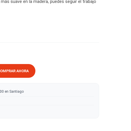
s de grano más gruesos o redondeo de bordes, proporciona
as un acabado más suave en la madera, puedes seguir el trab
RRITO
COMPRAR AHORA
ratis sobre $50.000 en Santiago
tas