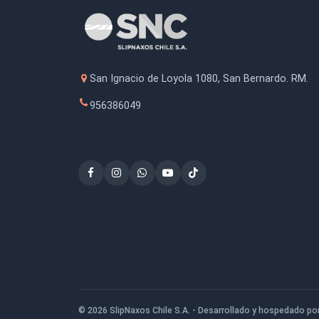
Caja Lija Esponja 400
Ada
$53.000