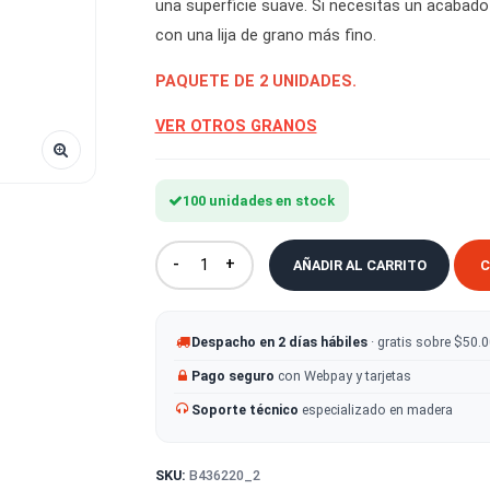
acabados, eliminación de marca
una superficie suave. Si necesit
con una lija de grano más fino.
PAQUETE DE 2 UNIDADES.
VER OTROS GRANOS
100 unidades en stock
-
+
AÑADIR AL CA
Despacho en 2 días hábiles
· g
Pago seguro
con Webpay y tarje