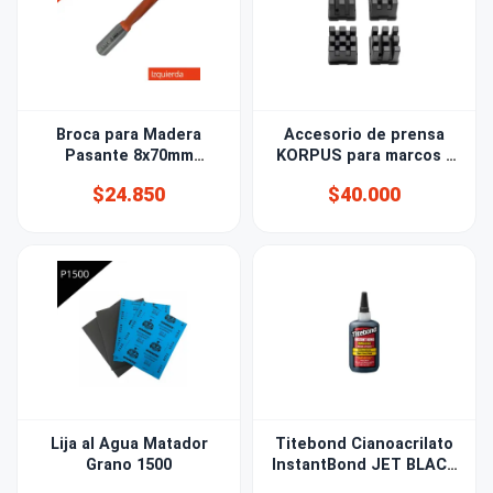
Broca para Madera
Accesorio de prensa
Pasante 8x70mm
KORPUS para marcos -
izquierda
BESSEY®
$24.850
$40.000
Lija al Agua Matador
Titebond Cianoacrilato
Grano 1500
InstantBond JET BLACK
56,8gr