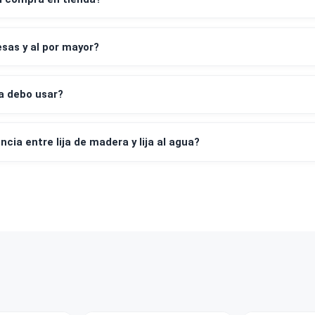
os de pago aceptan?
leta y factura?
irar mi compra en tienda?
empresas y al por mayor?
 de lija debo usar?
 diferencia entre lija de madera y lija al agua?