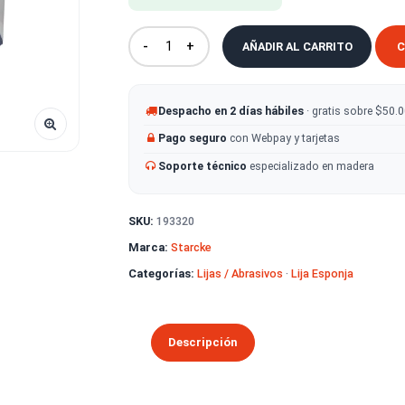
16 unidades en stock
-
+
AÑADIR AL CA
Despacho en 2 días hábiles
· g
Pago seguro
con Webpay y tarje
Soporte técnico
especializado
SKU:
193320
Marca:
Starcke
Categorías:
Lijas / Abrasivos
·
Lija E