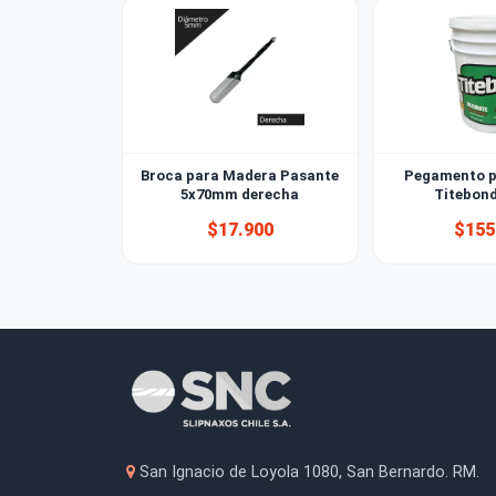
También le puede interesar
Broca para Madera Pasante
Pegam
5x70mm derecha
T