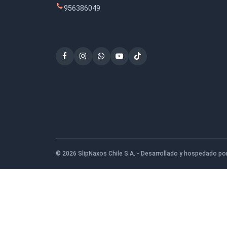
$17.900
San Ignacio de Loyola 1080, San Bernardo
956386049