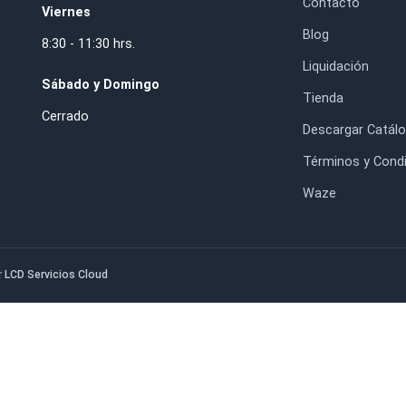
$155.300
$4.900
HORARIO DE ATENCIÓN
IN
Lunes a Jueves
Inic
8:30 - 17:30 hrs.
Nos
. RM.
Con
Viernes
Blo
8:30 - 11:30 hrs.
Liq
Sábado y Domingo
Tie
Cerrado