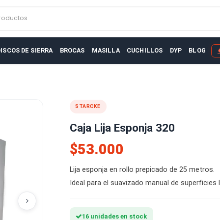
r productos
AS
DISCOS DE SIERRA
BROCAS
MASILLA
CUCHILLOS
D
 320
STARCKE
Caja Lija Esponja 320
$53.000
Lija esponja en rollo prepicado d
Ideal para el suavizado manual de