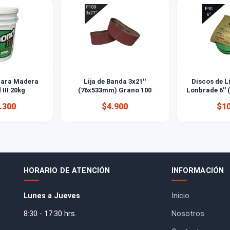
ento para Madera
Lija de Banda 3x21''
itebond III 20kg
(76x533mm) Grano 100