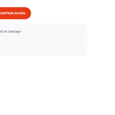
RRITO
COMPRAR AHORA
ratis sobre $50.000 en Santiago
tas
 en madera
sponja