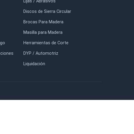
40
$10.500
$59.400
FORMACIÓN
TIENDA
io
Adhesivos TITEBOND
otros
Prensas y Sargentos BESSEY
tacto
Lijas / Abrasivos
g
Discos de Sierra Circular
uidación
Brocas Para Madera
nda
Masilla para Madera