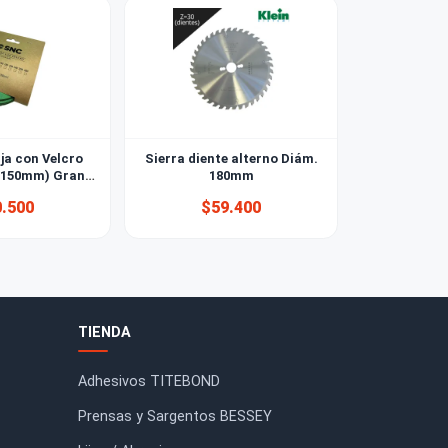
Discos de Lija con Velcro
Sierra diente alterno Diám
Lonbrade 6'' (150mm) Grano
180mm