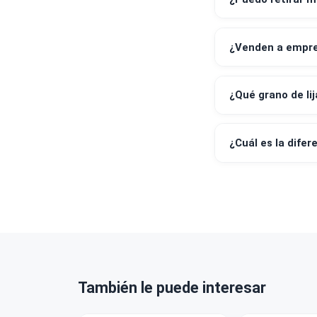
¿Qué medi
¿Emiten bo
¿Puedo ret
¿Venden a 
¿Qué grano
¿Cuál es la