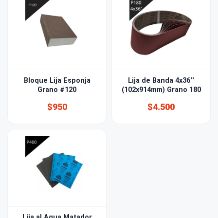
Bloque Lija Esponja
Lija de Banda 4x36''
Grano #120
(102x914mm) Grano 180
$950
$4.500
Lija al Agua Matador