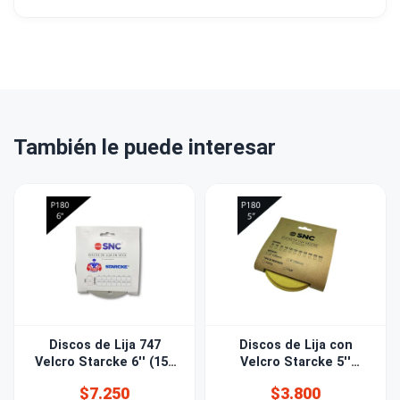
También le puede interesar
Discos de Lija 747
Discos de Lija con
Velcro Starcke 6'' (150
Velcro Starcke 5''
mm) Grano 180 15 PERF
(125mm) Grano 180
$7.250
$3.800