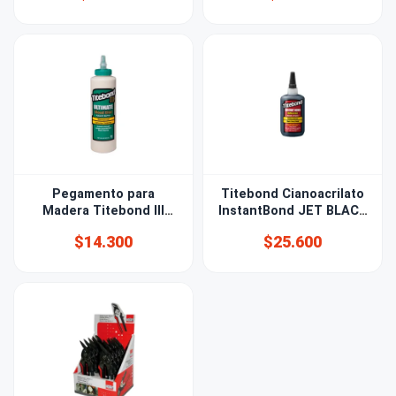
Pegamento para
Titebond Cianoacrilato
Madera Titebond III
InstantBond JET BLACK
473ml
56,8gr
$14.300
$25.600