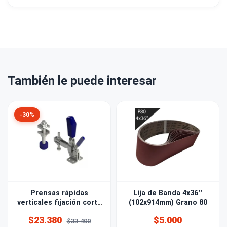
También le puede interesar
-30%
Prensas rápidas
Lija de Banda 4x36''
verticales fijación corta
(102x914mm) Grano 80
con bloqueo KF-
$23.380
$5.000
018DBTR
$33.400