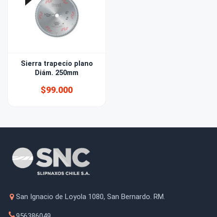
Sierra trapecio plano
Diám. 250mm
$99.000
San Ignacio de Loyola 1080, San Bernardo. RM.
956386049