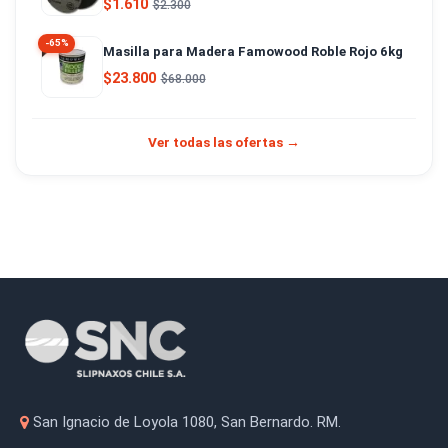
$1.610
$2.300
-65%
Masilla para Madera Famowood Roble Rojo 6kg
$23.800
$68.000
Ver todas las ofertas →
San Ignacio de Loyola 1080, San Bernardo. RM.