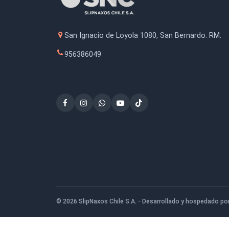
Pinza de sujeción CLIPPIX
Pre
XCL, mordazas largas -
Girator
BESSEY® 110mm
$10.200
San Ignacio de Loyola 1080, San Bernardo