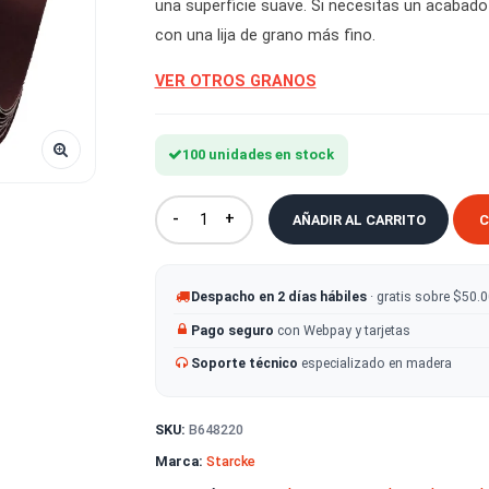
acabados, eliminación de marca
una superficie suave. Si necesit
con una lija de grano más fino.
VER OTROS GRANOS
100 unidades en stock
-
+
AÑADIR AL CA
Despacho en 2 días hábiles
· g
Pago seguro
con Webpay y tarje
Soporte técnico
especializado