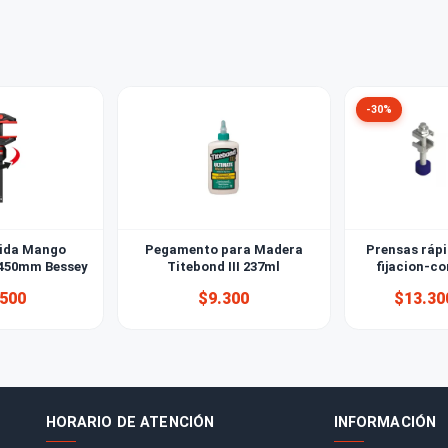
 de lija debo usar?
 diferencia entre lija de madera y lija al agua?