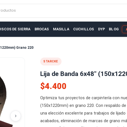
r productos
AS
DISCOS DE SIERRA
BROCAS
MASILLA
CUCHILLOS
D
48'' (150x1220mm) Grano 220
STARCKE
Lija de Banda 6x48'
$4.400
Optimiza tus proyectos de carpin
(150x1220mm) en grano 220. Con r
una elección excelente para trab