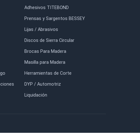
Prensas rápidas verticales
Paño de Microfibra Gris
fijacion-corta-kf-019db
$13.300
$2.700
$19.000
FORMACIÓN
TIENDA
io
Adhesivos TITEBOND
otros
Prensas y Sargentos BESSEY