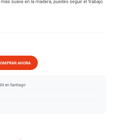
s de grano más gruesos o redondeo de bordes, proporciona
as un acabado más suave en la madera, puedes seguir el trab
RRITO
COMPRAR AHORA
ratis sobre $50.000 en Santiago
tas
 en madera