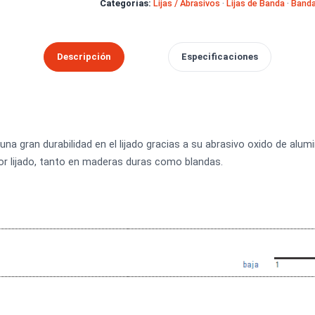
SKU:
B648220
Marca:
Starcke
Categorías:
Lijas / Abrasivos
·
Lijas 
Descripción
Especificacion
osee una gran durabilidad en el lijado gracias a su abrasivo o
un mejor lijado, tanto en maderas duras como blandas.