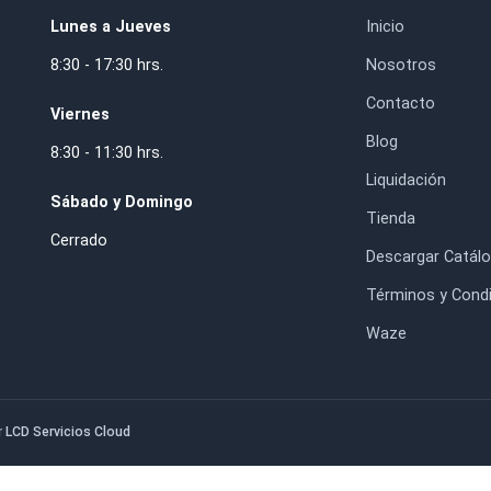
nsa Rápida Mango
Pegamento para Madera
io 360° 450mm Bessey
Titebond III 237ml
$49.500
$9.300
HORARIO DE ATENCIÓN
IN
Lunes a Jueves
Inic
8:30 - 17:30 hrs.
Nos
. RM.