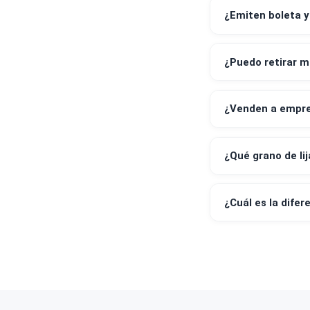
¿Realizan 
¿Qué medi
¿Emiten bo
¿Puedo ret
¿Venden a 