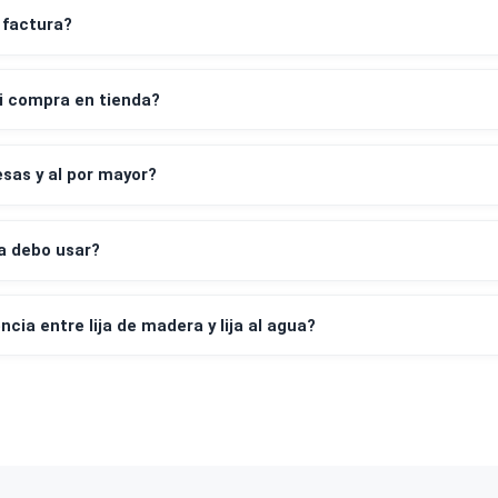
Preguntas frecuentes
despacho a todo Chile?
os de pago aceptan?
leta y factura?
irar mi compra en tienda?
empresas y al por mayor?