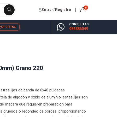
Entrar
/
Registro
CONSU
YP
BLOG
OFERTAS
956386
' (150x1220mm) Grano 220
tería con nuestras lijas de banda de 6x48 pulgadas
espaldo de tela de algodón y óxido de aluminio, estas lijas
ajos de lijado de madera que requieren preparación para