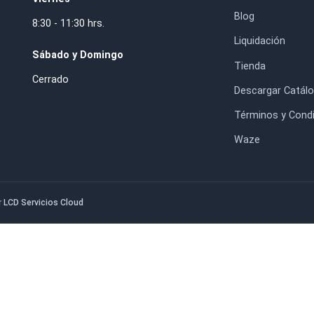
$95.950
$40.700
HORARIO DE ATENCIÓN
IN
Lunes a Jueves
Inic
8:30 - 17:30 hrs.
Nos
. RM.
Con
Viernes
Blo
8:30 - 11:30 hrs.
Liq
Sábado y Domingo
Tie
Cerrado
Des