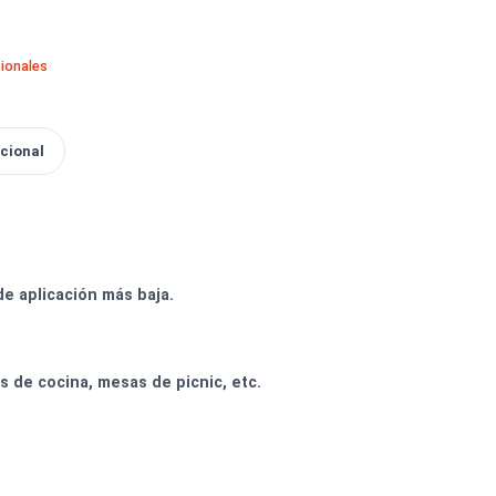
tas
 en madera
itebond Profesionales
formación Adicional
rofesionales.
temperatura de aplicación más baja.