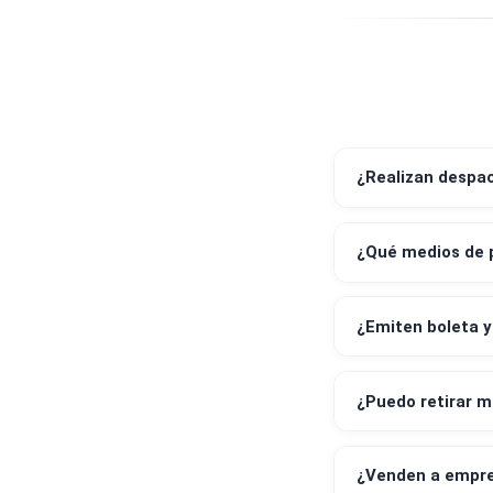
►Es ideal para trabajos en madera para us
►Titebond III está aprobado por la FDA pa
►Titebond III es fácil de usar, no tóxico y
¿Realizan 
¿Qué medi