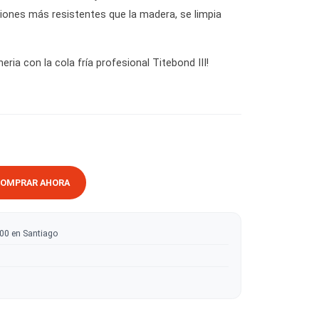
ncipales Titebond III ofrece una fijacion realmente fuerte, su
gado, crea uniones más resistentes que la madera, se limpia
 es toxico.
pintería y lutheria con la cola fría profesional Titebond III!
RRITO
COMPRAR AHORA
ratis sobre $50.000 en Santiago