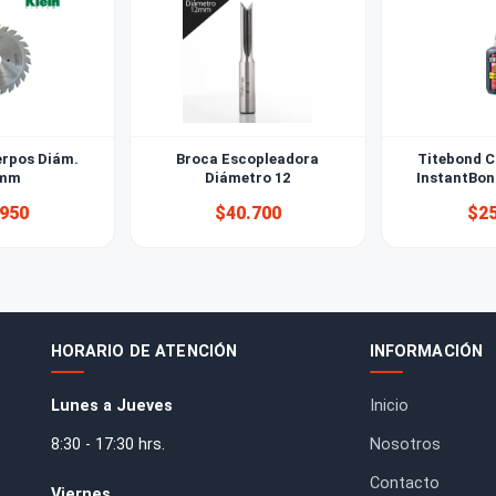
or 2 cuerpos Diám.
Broca Escopleadora
120mm
Diámetro 12