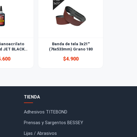
Titebond Cianoacrilato
Banda de tela 3x21''
InstantBond JET BLACK
(76x533mm) Grano 180
56,8gr