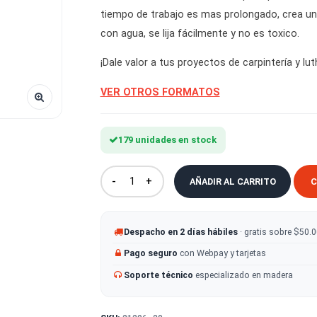
Dentro de sus características pri
tiempo de trabajo es mas prolon
con agua, se lija fácilmente y no
¡Dale valor a tus proyectos de car
VER OTROS FORMATOS
179 unidades en stock
-
+
AÑADIR AL CA
Despacho en 2 días hábiles
· g