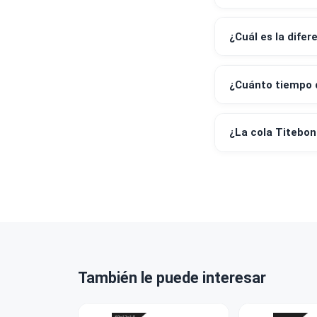
¿Emiten bo
¿Puedo ret
¿Venden a 
¿Cuál es la
¿Cuánto ti
¿La cola T