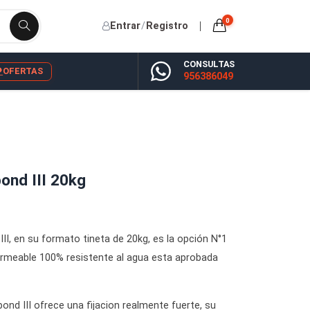
Entrar
/
Registro
CONSU
YP
BLOG
OFERTAS
956386
ra Titebond III 20kg
era Titebond III, en su formato tineta de 20kg, es la opción 
formula impermeable 100% resistente al agua esta aprobad