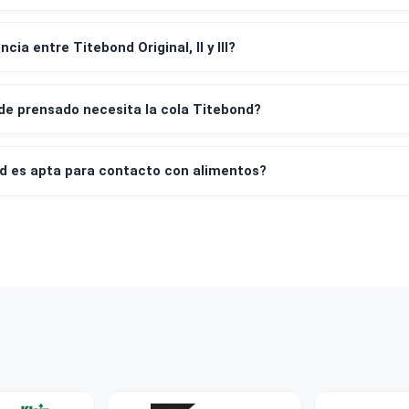
leta y factura?
irar mi compra en tienda?
empresas y al por mayor?
 diferencia entre Titebond Original, II y III?
empo de prensado necesita la cola Titebond?
itebond es apta para contacto con alimentos?