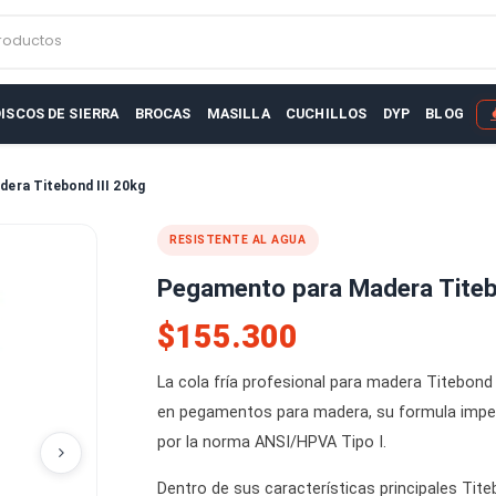
r productos
AS
DISCOS DE SIERRA
BROCAS
MASILLA
CUCHILLOS
D
ara Madera Titebond III 20kg
RESISTENTE AL AGUA
Pegamento para Made
$155.300
La cola fría profesional para mad
en pegamentos para madera, su 
por la norma ANSI/HPVA Tipo I.