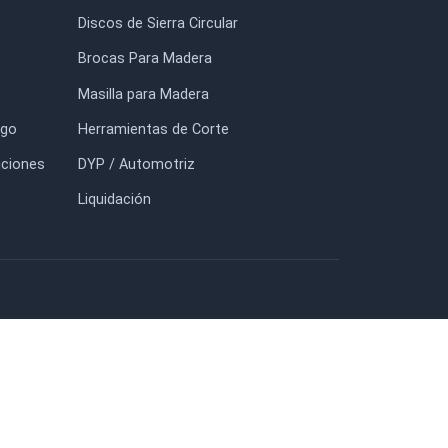
$25.600
$4.900
FORMACIÓN
TIENDA
io
Adhesivos TITEBOND
otros
Prensas y Sargentos BESSEY
tacto
Lijas / Abrasivos
g
Discos de Sierra Circular
uidación
Brocas Para Madera
nda
Masilla para Madera
cargar Catálogo
Herramientas de Corte