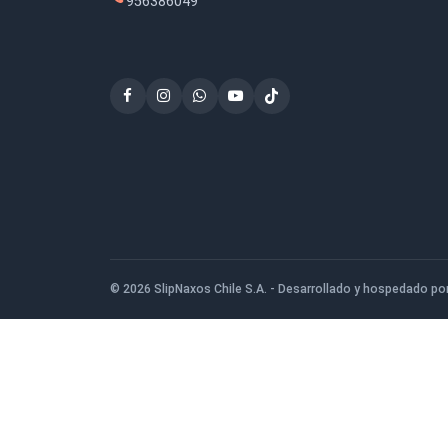
$122.250
San Ignacio de Loyola 1080, San Bernardo
956386049