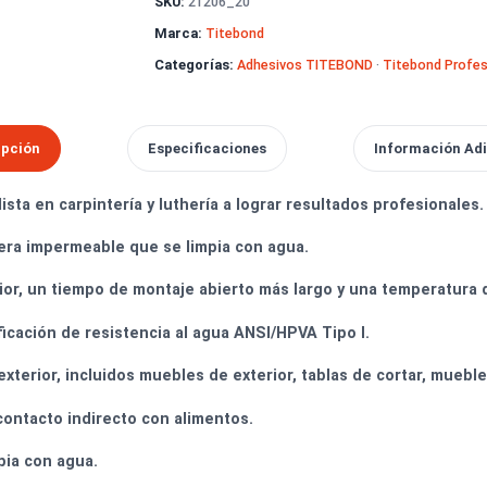
Pago seguro
con Webpay y tarje
Soporte técnico
especializado
SKU:
21206_20
Marca:
Titebond
Categorías:
Adhesivos TITEBOND
·
T
Descripción
Especificaciones
In
ecialista en carpintería y luthería a lograr resultados p
ra madera impermeable que se limpia con agua.
 superior, un tiempo de montaje abierto más largo y una 
specificación de resistencia al agua ANSI/HPVA Tipo I.