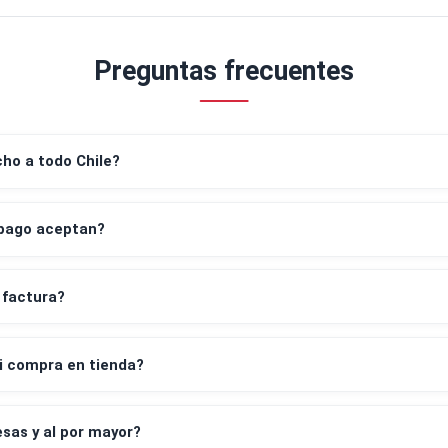
o de exterior, incluidos muebles de exterior, tablas de c
ra el contacto indirecto con alimentos.
 se limpia con agua.
Preguntas frecuentes
despacho a todo Chile?
os de pago aceptan?