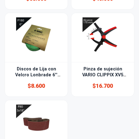
Discos de Lija con
Pinza de sujeción
Velcro Lonbrade 6''
VARIO CLIPPIX XV5
(150mm) Grano 180
170mm
$8.600
$16.700