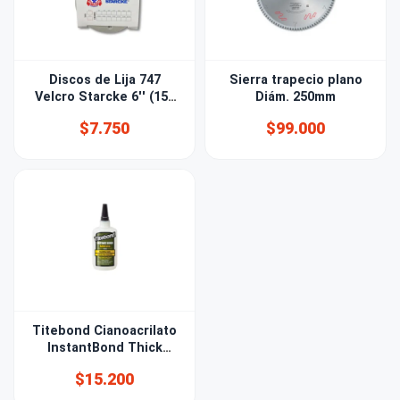
Discos de Lija 747
Sierra trapecio plano
Velcro Starcke 6'' (150
Diám. 250mm
mm) Grano 80 15 PERF
$7.750
$99.000
Titebond Cianoacrilato
InstantBond Thick
56,8gr
$15.200