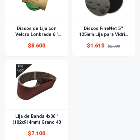
Discos de Lija con
Discos FineNet 5''
Velcro Lonbrade 6''
125mm Lija para Vidrio
(150mm) Grano 120
Grano 360
$8.600
$1.610
$2.300
Lija de Banda 4x36''
(102x914mm) Grano 40
$7.100