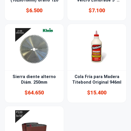
(102x610mm) Grano 120
Velcro Lonbrade 5''
(125mm) Grano 240
$6.500
$7.100
Sierra diente alterno
Cola Fría para Madera
Diám. 250mm
Titebond Original 946ml
$64.650
$15.400