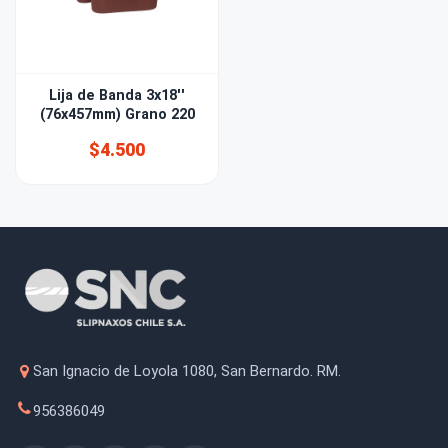
Lija de Banda 3x18''
(76x457mm) Grano 220
$4.500
San Ignacio de Loyola 1080, San Bernardo. RM.
956386049