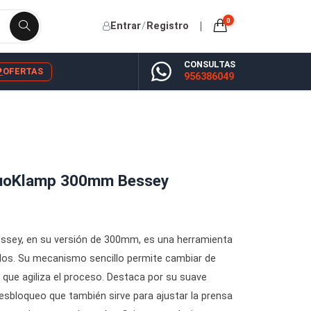
Entrar
/
Registro
CONSU
YP
BLOG
OFERTAS
956386
 Madera DuoKlamp 300mm Bessey
uoKlamp de Bessey, en su versión de 300mm, es una herramie
 desde ambos lados. Su mecanismo sencillo permite cambiar de
las piezas, lo que agiliza el proceso. Destaca por su suave