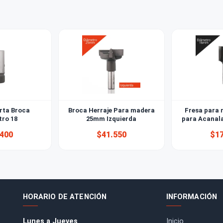
o la prensa BESSEY correcta?