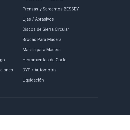
Fresa para madera Recta
Prensa para Cantos EKT
para Acanalar Z2 diámetro
Bessey
16mm
$17.000
$45.375
$82.500
FORMACIÓN
TIENDA
io
Adhesivos TITEBOND
otros
Prensas y Sargentos BESSEY
tacto
Lijas / Abrasivos
g
Discos de Sierra Circular