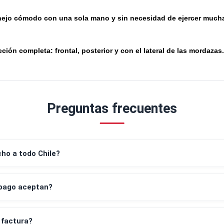
Fuerza de sujeción de hasta 1.200 N.
g
Cambiar de sujeción a expansión con solo girar un botó
g
Manejo cómodo con una sola mano y sin necesidad de e
g
Sujeción completa: frontal, posterior y con el lateral de
g
Preguntas frecuentes