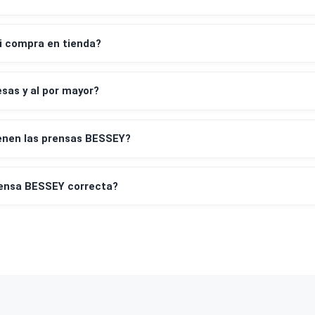
despacho a todo Chile?
os de pago aceptan?
leta y factura?
irar mi compra en tienda?
empresas y al por mayor?
tía tienen las prensas BESSEY?