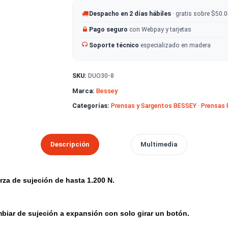
-
+
AÑADIR AL CA
Despacho en 2 días hábiles
· g
Pago seguro
con Webpay y tarje
Soporte técnico
especializado
SKU:
DUO30-8
Marca:
Bessey
Categorías:
Prensas y Sargentos B
Descripción
Multimedia