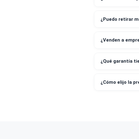
¿Realizan 
¿Qué medi
¿Emiten bo
¿Puedo ret
¿Venden a 
¿Qué garan