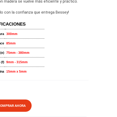
 botón de desbloqueo que también sirve para ajustar la pre
a, trabajar con madera se vuelve más eficiente y práctico.
til y entretenido con la confianza que entrega Bessey!
ESPECIFICACIONES
Apertura
300mm
Alcance
85mm
ance Expansión (e)
75mm - 380mm
ance Expansión (f)
9mm - 315mm
Pletina
15mm x 5mm