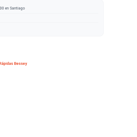
RRITO
COMPRAR AHORA
ratis sobre $50.000 en Santiago
tas
 en madera
ESSEY
·
Prensas Rápidas Bessey