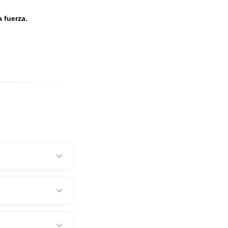
n.
jercer mucha fuerza.
 las mordazas.