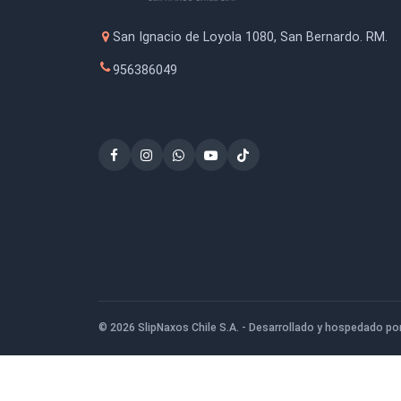
Titebond 50 Pegamento para
Mad
Madera Extra Fuerte 5kg
$41.400
San Ignacio de Loyola 1080, San Bernardo
956386049