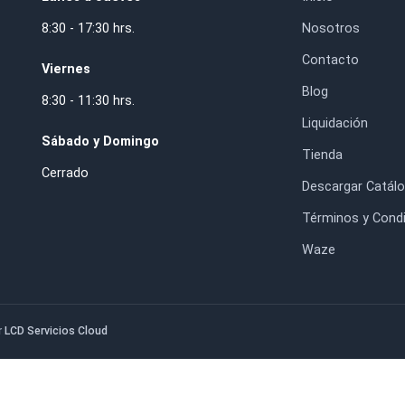
rill Porta Broca
Broca Herraje Para madera
Diámetro 18
25mm Izquierda
$22.400
$41.550
HORARIO DE ATENCIÓN
IN
Lunes a Jueves
Inic
8:30 - 17:30 hrs.
Nos
. RM.
Con
Viernes
Blo
8:30 - 11:30 hrs.