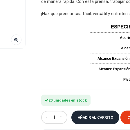
palanca de bombeo cómoda y una
de manera rápida. Con esta prens
¡Haz que prensar sea fácil, versá
Alc
Alc
20 unidades en stock