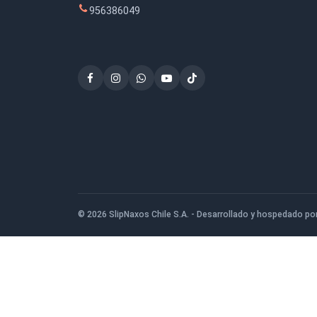
$7.900
San Ignacio de Loyola 1080, San Bernardo
956386049