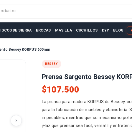
r productos
AS
DISCOS DE SIERRA
BROCAS
MASILLA
CUCHILLOS
D
sa Sargento Bessey KORPUS 600mm
BESSEY
Prensa Sargento B
$107.500
La prensa para madera KORPUS de
para la fabricación de muebles y
impecables, mientras que su mec