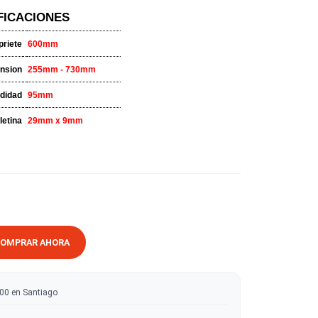
til y entretenido con la confianza que ofrece Bessey!
ESPECIFICACIONES
Alcance de apriete
600mm
Alcance de expansion
255mm - 730mm
Profundidad
95mm
Pletina
29mm x 9mm
RRITO
COMPRAR AHORA