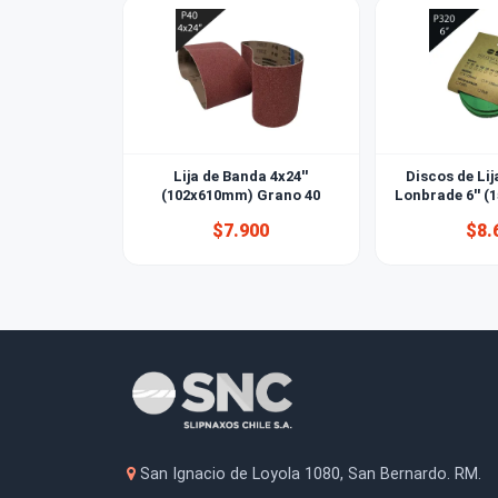
También le puede interesar
Lija de Banda 4x24''
Disco
(102x610mm) Grano 40
Lonbra