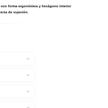
ión paralelas y muy grandes con 3 tapas de protección
a expandir sin necesidad de usar herramientas.
 componentes con forma ergonómica y hexágono interior
ción de la fuerza de sujeción.