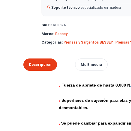
Despacho en 2 días hábiles
· g
Pago seguro
con Webpay y tarje
Soporte técnico
especializado
SKU:
KRE3524
Marca:
Bessey
Categorías:
Prensas y Sargentos B
Descripción
Multimedia
Fuerza de apriete de 
g