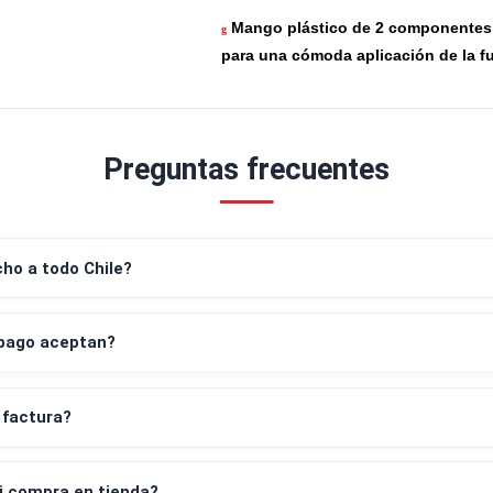
Superficies de sujec
g
desmontables.
Se puede cambiar par
g
Mango plástico de 2
g
para una cómoda aplica
Preguntas frecuentes
despacho a todo Chile?