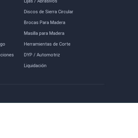
$900
$17.900
FORMACIÓN
TIENDA
io
Adhesivos TITEBOND
otros
Prensas y Sargentos BESSEY
tacto
Lijas / Abrasivos
g
Discos de Sierra Circular
uidación
Brocas Para Madera
nda
Masilla para Madera