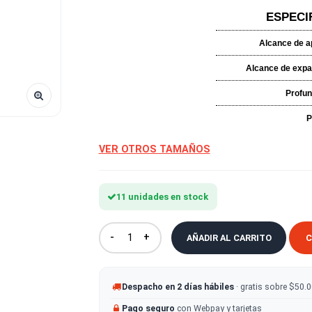
¡Haz que prensar sea fácil, versá
VER OTROS TAMAÑOS
11 unidades en stock
-
+
AÑADIR AL CA