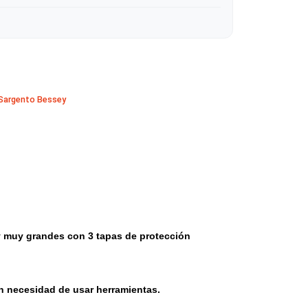
ratis sobre $50.000 en Santiago
tas
 en madera
ESSEY
·
Prensas Sargento Bessey
hasta 8.000 N
.