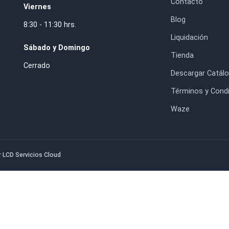
320
$8.600
$27.050
HORARIO DE ATENCIÓN
IN
Lunes a Jueves
Inic
8:30 - 17:30 hrs.
Nos
. RM.
Con
Viernes
Blo
8:30 - 11:30 hrs.
Liq
Sábado y Domingo
Tie
Cerrado