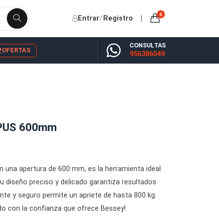
Entrar
/
Registro
CONSU
YP
BLOG
OFERTAS
956386
essey KORPUS 600mm
 Bessey, con una apertura de 600 mm, es la herramienta id
 ebanistería. Su diseño preciso y delicado garantiza resultado
anismo potente y seguro permite un apriete de hasta 800 kg