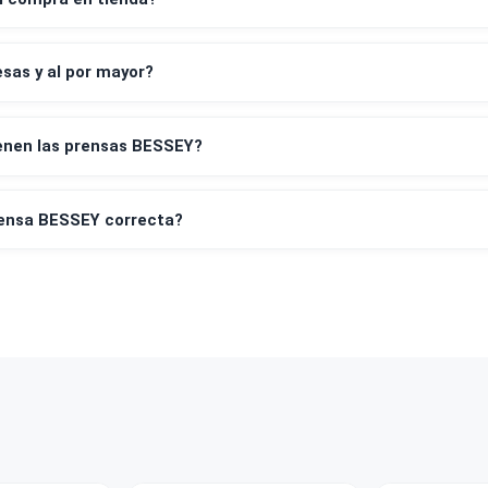
os de pago aceptan?
leta y factura?
irar mi compra en tienda?
empresas y al por mayor?
tía tienen las prensas BESSEY?
o la prensa BESSEY correcta?