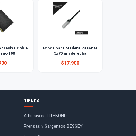
Lija Esponja Abrasiva Doble
Broca para Madera Pasant
Faz Grano 100
5x70mm derecha