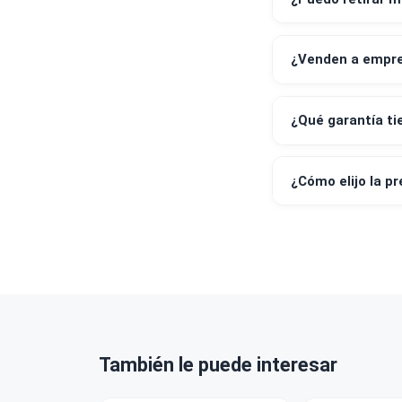
¿Qué medi
¿Emiten bo
¿Puedo ret
¿Venden a 
¿Qué garan
¿Cómo elij