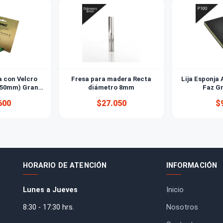
s de Lija con Velcro
Fresa para madera Recta
de 6'' (150mm) Grano
diámetro 8mm