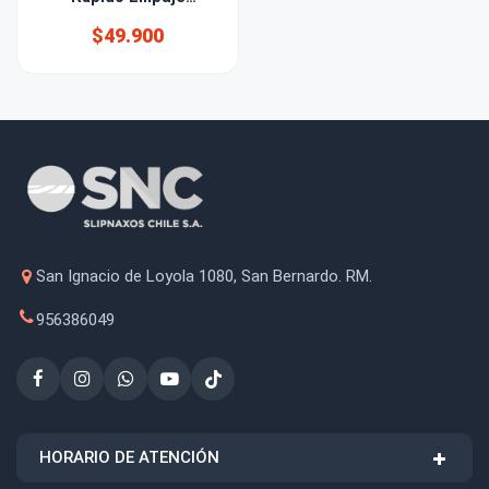
Horizontal 35mm
$49.900
Bessey
San Ignacio de Loyola 1080, San Bernardo. RM.
956386049
HORARIO DE ATENCIÓN