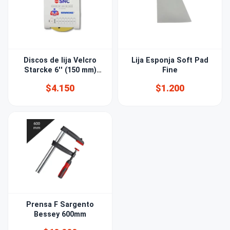
Discos de lija Velcro
Lija Esponja Soft Pad
Starcke 6'' (150 mm)
Fine
Grano 120 15 PERF
$4.150
$1.200
Prensa F Sargento
Bessey 600mm