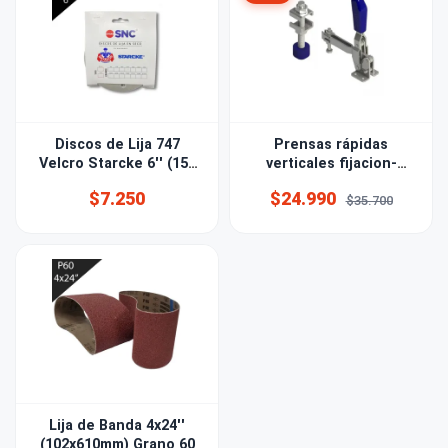
Discos de Lija 747
Prensas rápidas
Velcro Starcke 6'' (150
verticales fijacion-
mm) Grano 320 15 PERF
larga-kf-111dbl
$7.250
$24.990
$35.700
Lija de Banda 4x24''
(102x610mm) Grano 60