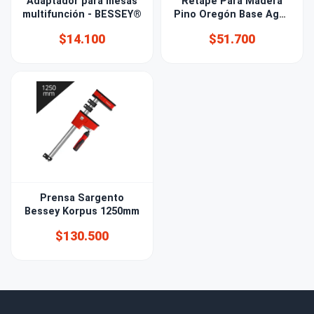
Adaptador para mesas
Retape Para Madera
multifunción - BESSEY®
Pino Oregón Base Agua
Galón 7kg
$14.100
$51.700
Prensa Sargento
Bessey Korpus 1250mm
$130.500