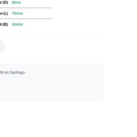
ESPECIFICACIONES
Diametro (D)
6mm
Largo (L)
70mm
Util (B)
43mm
 DISPONIBLE
ratis sobre $50.000 en Santiago
tas
 en madera