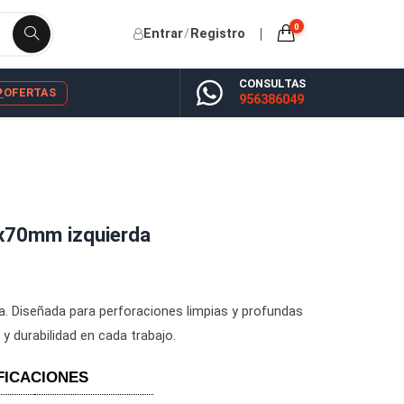
Entrar
/
Registro
CONSU
YP
BLOG
OFERTAS
956386
asante 6x70mm izquierda
mm izquierda. Diseñada para perforaciones limpias y profu
ndo precisión y durabilidad en cada trabajo.