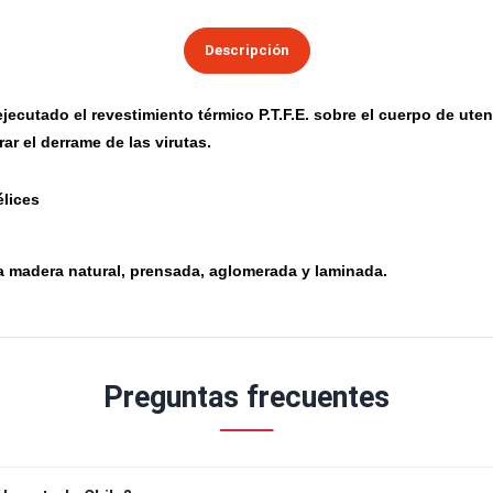
SKU:
L124.060.L
Marca:
Klein
Categorías:
Brocas Para Madera
Descripción
Es ejecutado el revestimiento térmico P.T.F.E. sobre el c
g
mejorar el derrame de las virutas.
2 Hélices
g
Para madera natural, prensada, aglomerada y laminada.
g