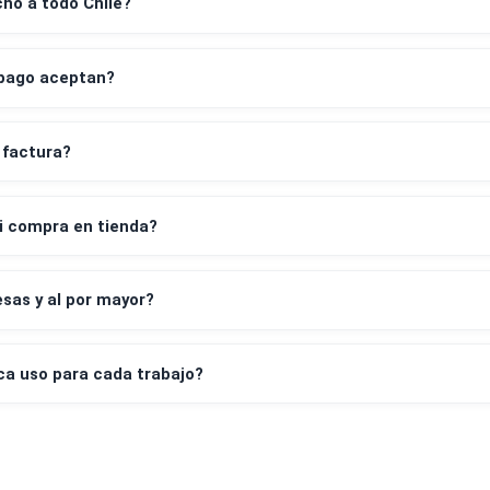
Preguntas frecuentes
despacho a todo Chile?
os de pago aceptan?
leta y factura?
irar mi compra en tienda?