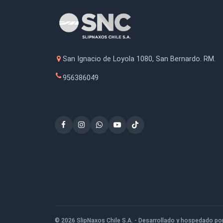
Retape Para Madera Pino
Lij
Base Agua 1kg
(102
$18.100
San Ignacio de Loyola 1080, San Bernardo
956386049