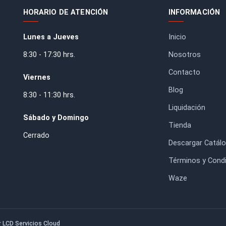
a de Banda 4x36''
Cuchillo Intercambiable
x914mm) Grano 40
60x12x1,5mm (10 unidades)
$7.100
$122.250
HORARIO DE ATENCIÓN
IN
Lunes a Jueves
Inic
8:30 - 17:30 hrs.
Nos
. RM.
Con
Viernes
Blo