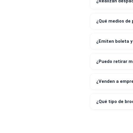
¿Realizan 
¿Qué medi
¿Emiten bo
¿Puedo ret