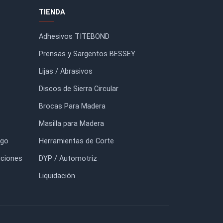
Tela Grafitada
Caja Lija Esponja 400
$53.000
FORMACIÓN
TIENDA
io
Adhesivos TITEBOND
otros
Prensas y Sargentos BESSEY
tacto
Lijas / Abrasivos
g
Discos de Sierra Circular