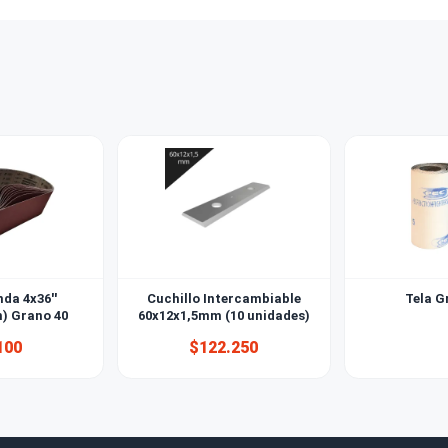
empresas y al por mayor?
de broca uso para cada trabajo?